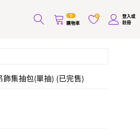
0
0
登入或
註冊
購物車
吊飾集抽包(單抽) (已完售)