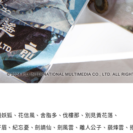
禍妖狐、花信風、舍脂多、伐樓那、別見黃花落、
軒眉、紀忘憂、劍謫仙、劍風雲、離人公子、藐烽雲、