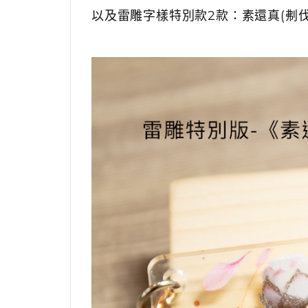
以及雷雕字樣特別款2款：素還真(刜伐