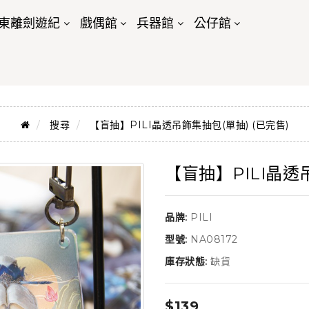
東離劍遊紀
戲偶館
兵器館
公仔館
搜尋
【盲抽】PILI晶透吊飾集抽包(單抽) (已完售)
【盲抽】PILI晶透
品牌:
PILI
型號:
NA08172
庫存狀態:
缺貨
$139