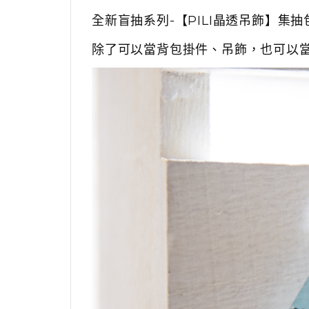
全新盲抽系列-【PILI晶透吊飾】集抽
除了可以當背包掛件、吊飾，也可以當鑰