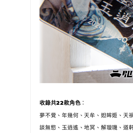
收錄共22款角色
：
夢不覺、年幾何、天牟、妲眸姬、天
談無慾、玉逍遙、地冥、解璇璣、道