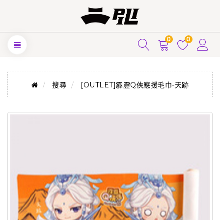
0
0
搜尋
[OUTLET]霹靂Q俠應援毛巾-天跡