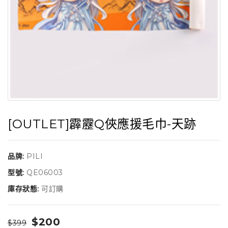
[OUTLET]霹靂Q俠應援毛巾-天跡
品牌:
PILI
型號:
QE06003
庫存狀態:
可訂購
$200
$399