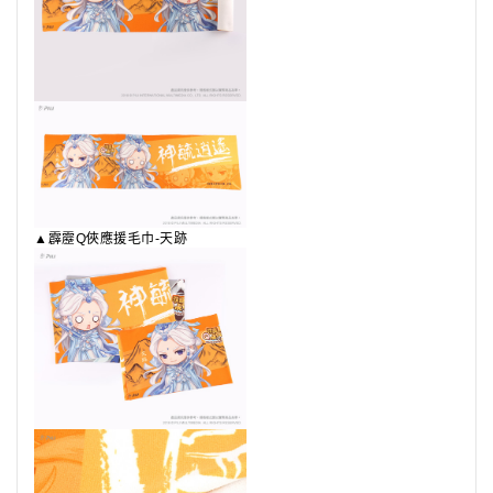
▲
霹靂
Q
俠應援毛巾
-
天跡