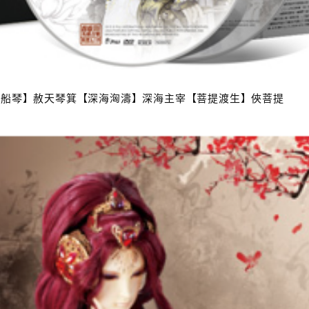
病船琴】赦天琴箕【深海洶濤】深海主宰【菩提渡生】俠菩提