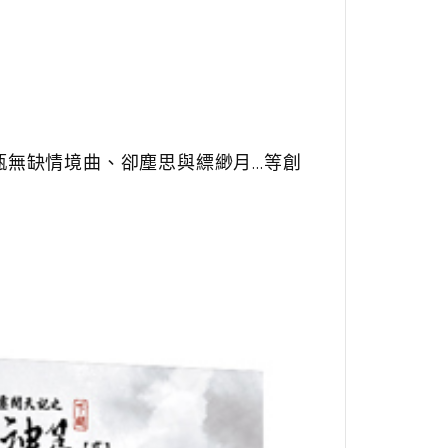
甌無缺情境曲、卻塵思與縹緲月…等創