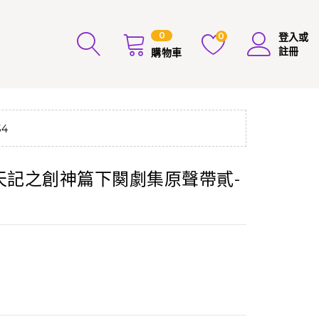
0
0
登入或
註冊
購物車
4
靂開天記之創神篇下闋劇集原聲帶貳-