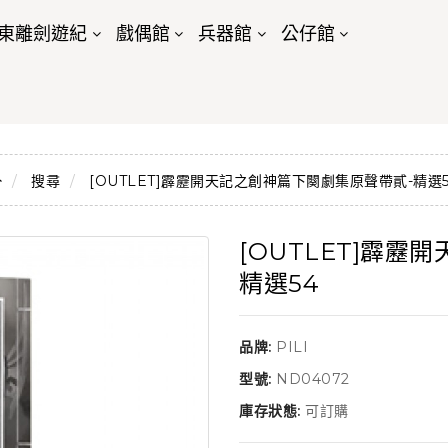
東離劍遊紀
戲偶館
兵器館
公仔館
搜尋
[OUTLET]霹靂開天記之創神篇下闋劇集原聲帶貳-精選5
[OUTLET]霹
精選54
品牌:
PILI
型號:
ND04072
庫存狀態:
可訂購