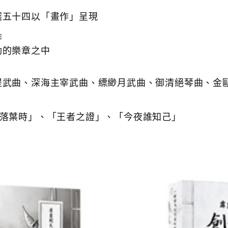
選五十四以「畫作」呈現
作
動的樂章之中
提武曲、深海主宰武曲、縹緲月武曲、御清絕琴曲、金
「落葉時」、「王者之證」、「今夜誰知己」