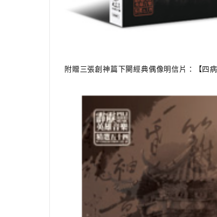
附贈三張創神篇下闋經典偶像明信片：【四