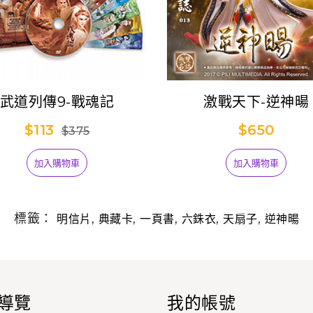
武道列傳9-戰魂記
激戰天下-逆神暘
$113
$650
$375
加入購物車
加入購物車
標籤：
,
,
,
,
,
明信片
典藏卡
一頁書
六銖衣
天扇子
逆神暘
導覽
我的帳號