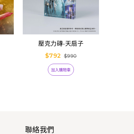
壓克力磚-天扇子
典
$792
$990
加入購物車
聯絡我們