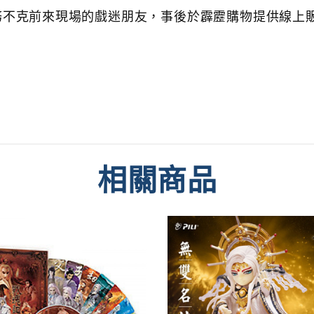
務不克前來現場的戲迷朋友，事後於霹靂購物提供線上
相關商品