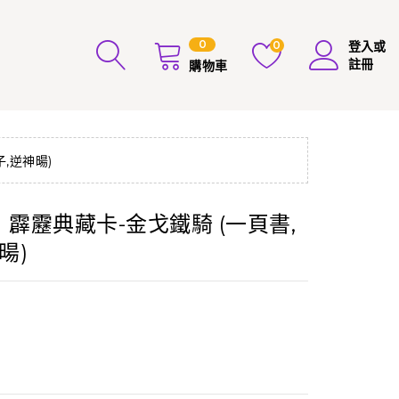
0
0
登入或
註冊
購物車
子,逆神暘)
展】霹靂典藏卡-金戈鐵騎 (一頁書,
暘)