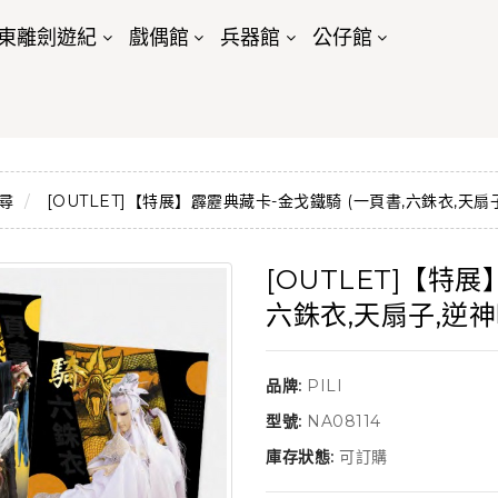
東離劍遊紀
戲偶館
兵器館
公仔館
尋
[OUTLET]【特展】霹靂典藏卡-金戈鐵騎 (一頁書,六銖衣,天扇
[OUTLET]【特
六銖衣,天扇子,逆神
品牌:
PILI
型號:
NA08114
庫存狀態:
可訂購