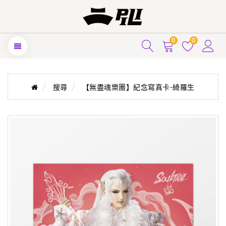
0
0
搜尋
【無盡魂樂團】紀念寫真卡-綺羅生