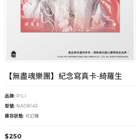
【無盡魂樂團】紀念寫真卡-綺羅生
品牌:
PILI
型號:
NA08143
庫存狀態:
可訂購
$250