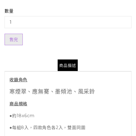
數量
售完
商品描述
收錄角色
寒煙翠、應無騫、墨傾池、風采鈴
商品規格
●約18x6cm
●每組8入，四款角色各2入，雙面同圖