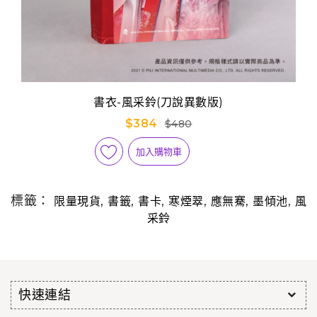
書衣-風采鈴(刀說異數版)
$384
$480
加入購物車
標籤：
,
,
,
,
,
,
限量現貨
書籤
書卡
寒煙翠
應無騫
墨傾池
風
采鈴
快速連結