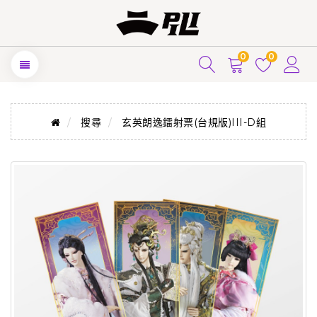
0
0
搜尋
玄英朗逸鐳射票(台規版)III-D組