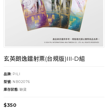
玄英朗逸鐳射票(台規版)III-D組
品牌:
PILI
型號:
NB02076
庫存狀態:
缺貨
$350