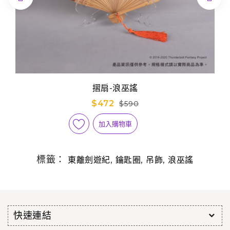
摺扇-浪巫謠
$472
$590
加入購物車
標籤：
,
,
,
東離劍遊紀
鑰匙圈
吊飾
浪巫謠
快速連結