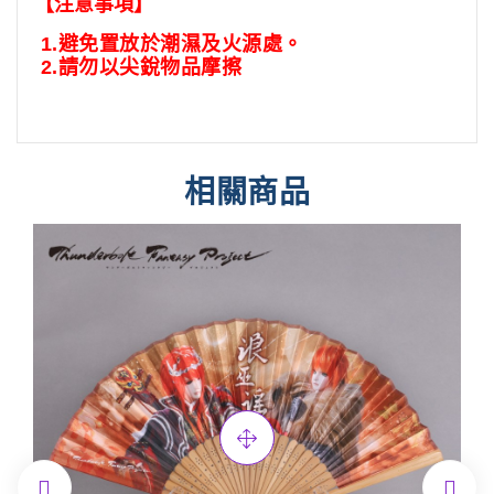
【注意事項】
1.
避免置放於潮濕及火源處。
2.
請勿以尖銳物品摩擦
相關商品

