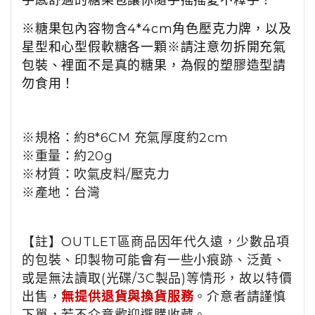
手感舒適的糖果包讓你隨手搖搖愛不釋手！
※糖果包內容物含
4*4cm
角色壓克力牌，以及
星型和心型假軟糖各一顆
※請注意勿拆開充氣
包裝、裡面不是真的糖果，為假的塑膠造型請
勿食用！
※規格：
約
8*6CM
充氣厚度約
2cm
※重量：約20
g
※材質：吹氣皮料
/
壓克力
※產地：台灣
【註】OUTLET區商品因年代久遠，少數品項
的包裝、印製物可能會有一些小痕跡、泛黃、
或是無法讀取(光碟/3C製品)等情形，故以特價
出售，
無提供退貨與換貨服務
。介意者請謹慎