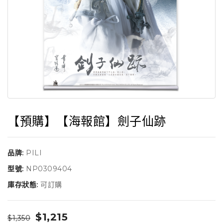
【預購】【海報館】劍子仙跡
品牌:
PILI
型號:
NP0309404
庫存狀態:
可訂購
$1,215
$1,350