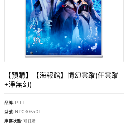
【預購】【海報館】情幻雲蹤(任雲蹤
+淨無幻)
品牌:
PILI
型號:
NP0306401
庫存狀態:
可訂購