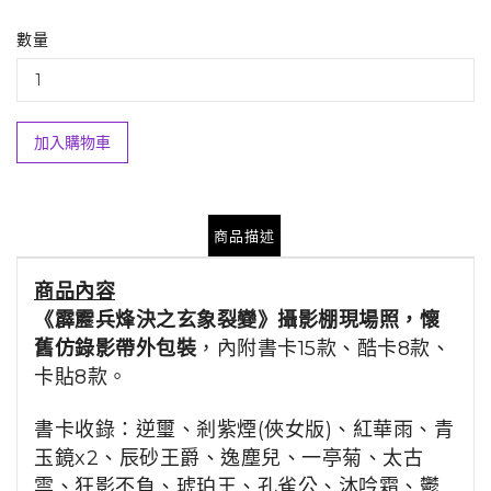
數量
加入購物車
商品描述
商品
內容
《霹靂兵烽決之玄象裂變》攝影棚現場照，懷
舊仿錄影帶外包裝
，內附書卡15款、酷卡8款、
卡貼8款。
書卡收錄：逆璽
、
剎紫煙(俠女版)
、
紅華雨
、
青
玉鏡x2
、辰砂王爵
、
逸塵兒
、
一亭菊
、
太古
雲
、
狂影不負
、
琥珀王
、
孔雀公
、
沐吟霜
、
鬱