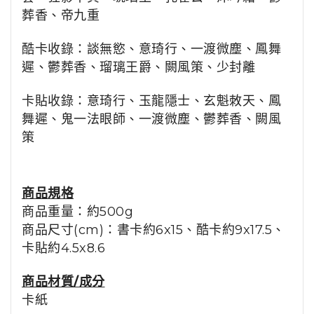
葬香
、
帝九重
酷卡收錄：談無慾
、
意琦行
、
一渡微塵
、
鳳舞
遲
、
鬱葬香
、
瑠璃王爵
、
闕風策
、
少封離
卡貼收錄：意琦行、玉龍隱士、玄魁敇天
、
鳳
舞遲
、
鬼一法眼師
、
一渡微塵
、
鬱葬香
、
闕風
策
商品規格
商品重量：約500g
商品尺寸(cm)：
書卡約6x15
、酷卡
約
9x17.5
、
卡貼
約
4.5x8.6
商品材質/成分
卡紙