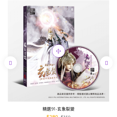


精選91-玄象裂變
$280