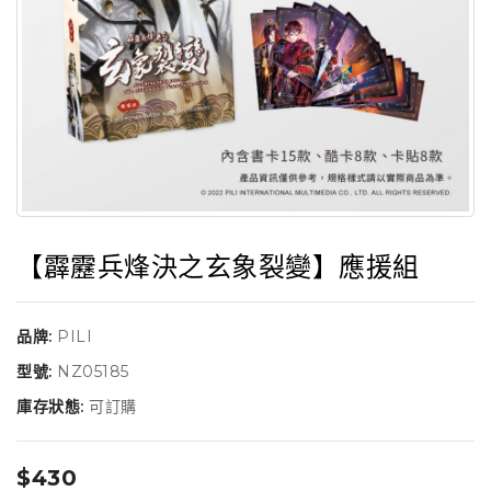
【霹靂兵烽決之玄象裂變】應援組
品牌:
PILI
型號:
NZ05185
庫存狀態:
可訂購
$430