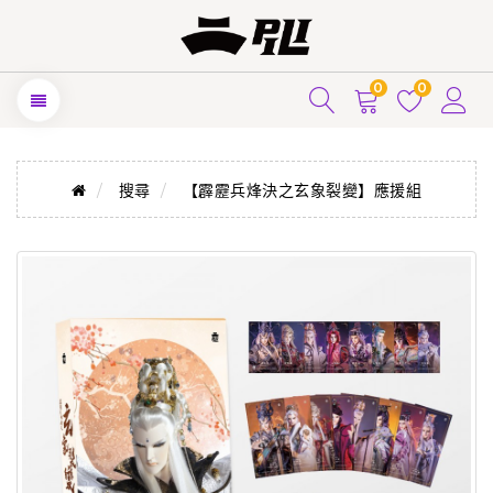
0
0
搜尋
【霹靂兵烽決之玄象裂變】應援組