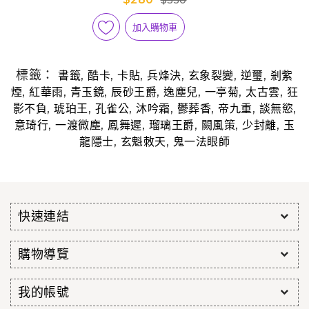
$350
加入購物車
標籤：
,
,
,
,
,
,
書籤
酷卡
卡貼
兵烽決
玄象裂變
逆璽
剎紫
,
,
,
,
,
,
,
煙
紅華雨
青玉鏡
辰砂王爵
逸塵兒
一亭菊
太古雲
狂
,
,
,
,
,
,
,
影不負
琥珀王
孔雀公
沐吟霜
鬱葬香
帝九重
談無慾
,
,
,
,
,
,
意琦行
一渡微塵
鳳舞遲
瑠璃王爵
闕風策
少封離
玉
,
,
龍隱士
玄魁敇天
鬼一法眼師
快速連結
購物導覽
我的帳號