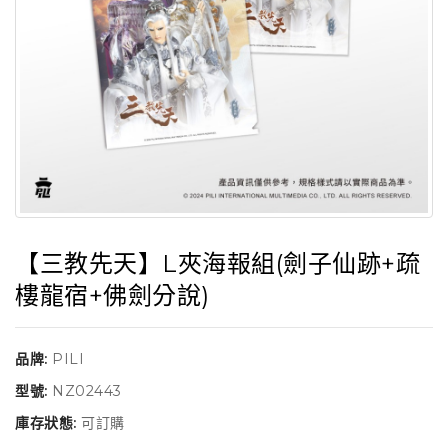
【三教先天】L夾海報組(劍子仙跡+疏
樓龍宿+佛劍分說)
品牌:
PILI
型號:
NZ02443
庫存狀態:
可訂購