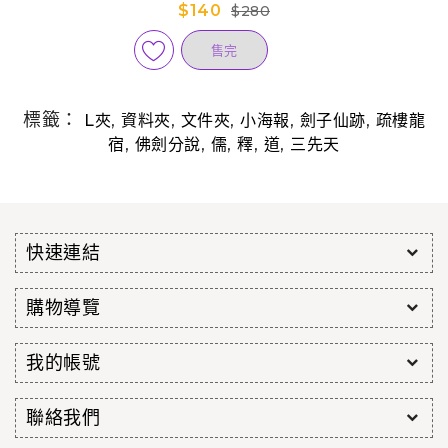
說)
$140
$280
售完
標籤：
,
,
,
,
,
L夾
資料夾
文件夾
小海報
劍子仙跡
疏樓龍
,
,
,
,
,
宿
佛劍分說
儒
釋
道
三先天
快速連結
購物導覽
我的帳號
聯絡我們