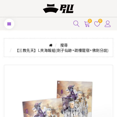
0
0
搜尋
【三教先天】L夾海報組(劍子仙跡+疏樓龍宿+佛劍分說)