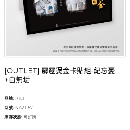
[OUTLET] 霹靂燙金卡貼組-紀忘憂
+白無垢
品牌:
PILI
型號:
NA21157
庫存狀態:
可訂購