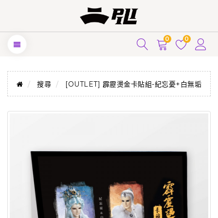
0
0
搜尋
[OUTLET] 霹靂燙金卡貼組-紀忘憂+白無垢