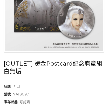
[OUTLET] 燙金Postcard紀念胸章組-
白無垢
品牌:
PILI
型號:
NA18097
庫存狀態:
可訂購