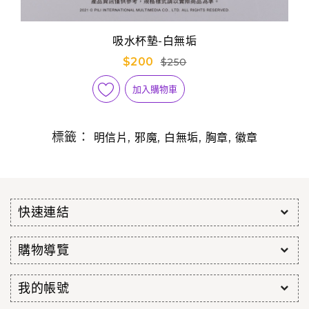
吸水杯墊-白無垢
$200
$250
加入購物車
標籤：
,
,
,
,
明信片
邪魔
白無垢
胸章
徽章
快速連結
購物導覽
我的帳號