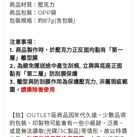
商品材質：
壓克力
商品包裝：OPP袋
包裝規格：
約87
g(含包裝)
注意事項
：
1. 商品製作時，於壓克力正反面均黏有「第一
層」離型膜
2. 為避免運送途中產生刮痕, 立牌與底座正面
黏有「第二層」防刮膜保護
3. 離型與防刮膜作用為保護壓克力, 非屬瑕疵範
圍，
請撕除後使用
【註】OUTLET區商品因年代久遠，少數品項
的包裝、印製物可能會有一些小痕跡、泛黃、
或是無法讀取(光碟/3C製品)等情形，故以特價