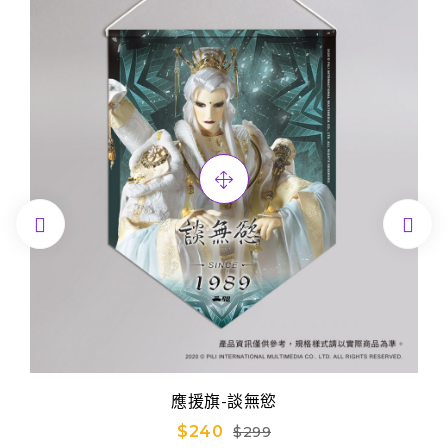


應援旗-談無慾
$240
$299