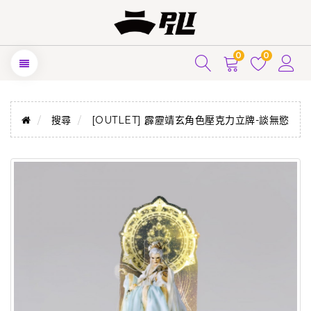
0
0
搜尋
[OUTLET] 霹靂靖玄角色壓克力立牌-談無慾