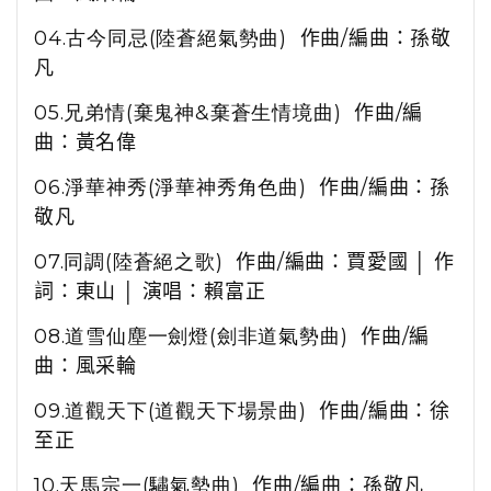
04.
古今同忌(陸蒼絕氣勢曲)
作曲
/
編曲：孫敬
凡
05.
兄弟情(棄鬼神&棄蒼生情境曲)
作曲
/
編
曲：
黃名偉
06.
淨華神秀(淨華神秀角色曲)
作曲
/
編曲：孫
敬凡
07.
同調(陸蒼絕之歌)
作曲
/
編曲：賈愛國 │ 作
詞：東山 │ 演唱：賴富正
08.
道雪仙塵一劍燈(劍非道氣勢曲)
作曲
/
編
曲：風采輪
09.
道觀天下(道觀天下場景曲)
作曲
/
編曲：徐
至正
10.
天馬宗一(驌氣勢曲)
作曲
/
編曲：孫敬凡