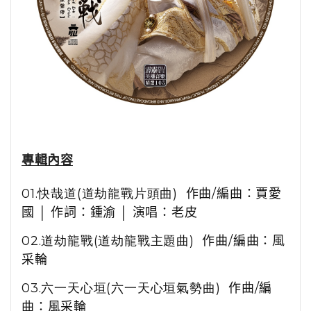
專輯內容
01.快哉道(道劫龍戰片頭曲)
作曲
/
編曲：賈愛
國 │ 作詞：鍾渝 │ 演唱：老皮
02.道劫龍戰(道劫龍戰主題曲)
作曲
/
編曲：風
采輪
03.
六一天心垣(六一天心垣氣勢曲)
作曲
/
編
曲：風采輪