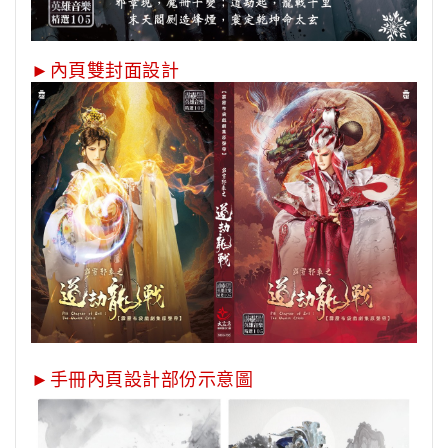
►內頁雙封面設計
►手冊內頁設計部份示意圖