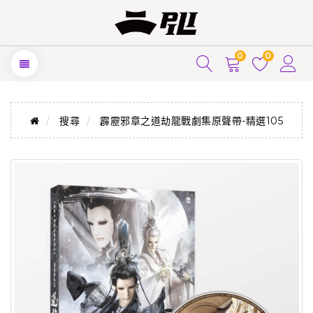
0
0
搜尋
霹靂邪章之道劫龍戰劇集原聲帶-精選105