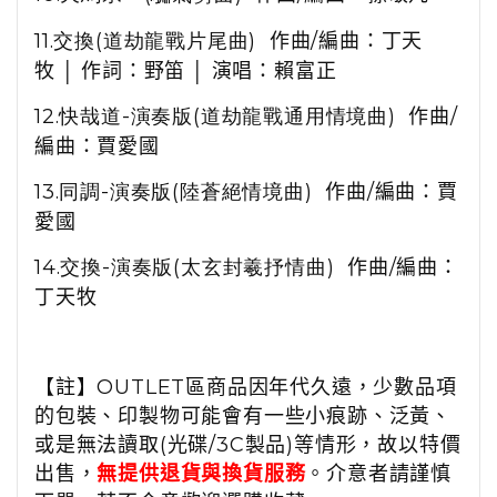
11.
交換(道劫龍戰片尾曲)
作曲
/
編曲：丁天
牧 │ 作詞：野笛 │ 演唱：賴富正
12.
快哉道-演奏版(道劫龍戰通用情境曲)
作曲
/
編曲：賈愛國
13.
同調-演奏版(陸蒼絕情境曲)
作曲
/
編曲：賈
愛國
14.
交換-演奏版(太玄封羲抒情曲)
作曲
/
編曲：
丁天牧
【註】OUTLET區商品因年代久遠，少數品項
的包裝、印製物可能會有一些小痕跡、泛黃、
或是無法讀取(光碟/3C製品)等情形，故以特價
出售，
無提供退貨與換貨服務
。介意者請謹慎