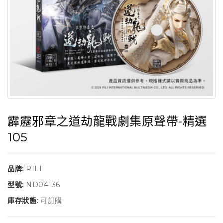
霹靂邪章之道劫龍戰劇集原聲帶-精選
105
品牌:
PILI
型號:
ND04136
庫存狀態:
可訂購