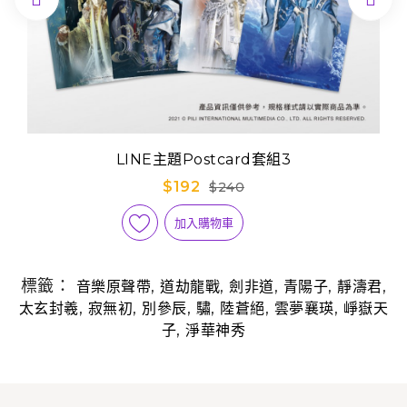
LINE主題Postcard套組3
$192
$240
加入購物車
標籤：
,
,
,
,
,
音樂原聲帶
道劫龍戰
劍非道
青陽子
靜濤君
,
,
,
,
,
,
太玄封羲
寂無初
別參辰
驌
陸蒼絕
雲夢襄瑛
崢嶽天
,
子
淨華神秀