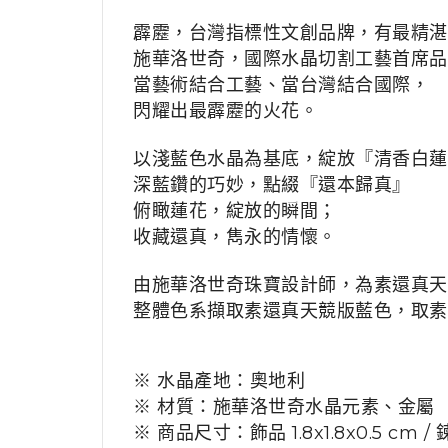
霹靂，台灣指標性文創品牌，有最精湛
施華洛世奇，國際水晶切割工藝首席品
當藝術結合工藝、當台灣結合國際，
閃耀出最霹靂的火花。
以淺藍色水晶為基底，綻放『清香白蓮
深藍鑽的巧妙，點綴『還本歸真』
俯瞰蓮花，綻放的瞬間；
收藏還真，雋永的情懷。
由施華洛世奇珠寶設計師，為素還真天
整體色系擷取素還真天競版藍色，取素
※ 水晶產地：奧地利
※ 材質：施華洛世奇水晶元素、金屬
※ 商品尺寸：飾品 1.8x1.8x0.5 cm /