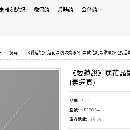
東離劍遊紀
戲偶館
兵器館
公仔館
搜尋
《愛蓮說》蓮花晶鑽珠寶系列-異數花綻晶鑽項鍊 (素還真
《愛蓮說》蓮花晶
(素還真)
品牌:
PILI
型號:
NE12004
庫存狀態:
可訂購