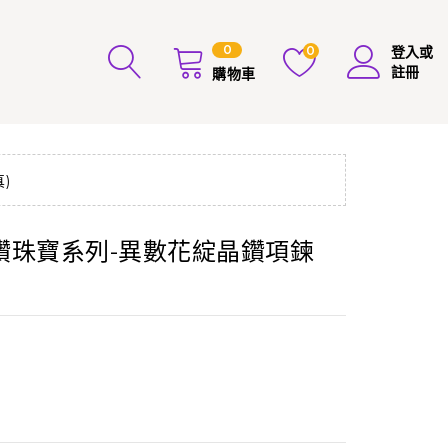
0
0
登入或
註冊
購物車
)
鑽珠寶系列-異數花綻晶鑽項鍊