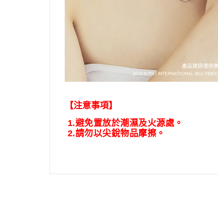
【注意事項】
1.
避免置放於潮濕及火源處。
2.
請勿以尖銳物品摩擦。