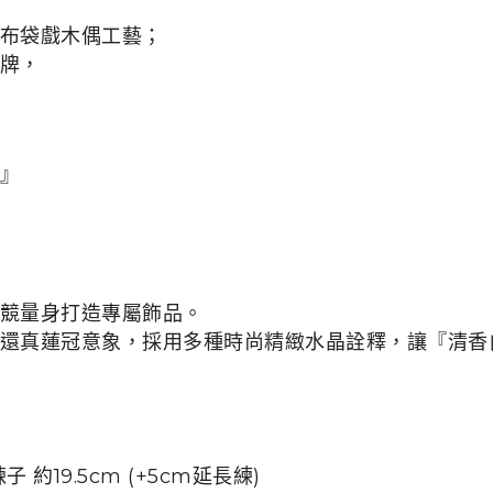
布袋戲木偶工藝；
牌，
』
競量身打造專屬飾品。
還真蓮冠意象，採用多種時尚精緻水晶詮釋，讓『清香
 鍊子 約19.5cm (+5cm延長練)