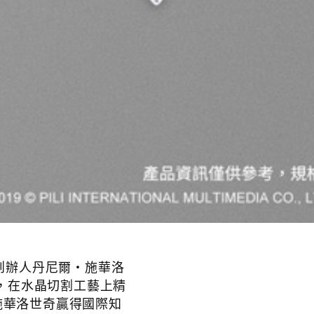
循創辦人丹尼爾‧施華洛
的宗旨，在水晶切割工藝上精
施華洛世奇贏得國際知