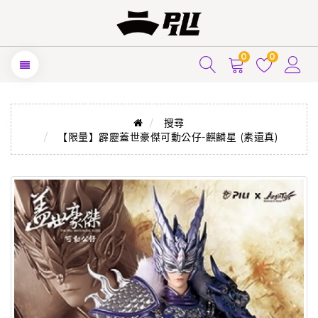
0
0
搜尋
【限量】霹靂蓋世豪傑可動公仔-麒麟星 (素還真)