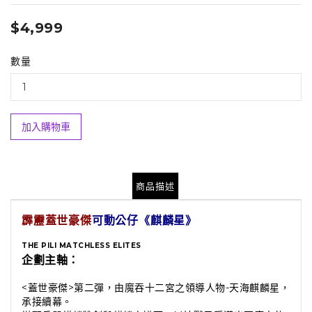
$4,999
數量
加入購物車
商品描述
霹靂蓋世豪傑
可動公仔《麒麟星》
THE PILI MATCHLESS ELITES
企劃主軸：
<蓋世豪傑>第二彈，由魔吞十二宮之領導人物-天海麒麟星，
承接續幕。