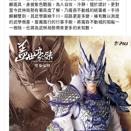
麟面具，身披紫色戰服，為人自信、冷靜，擅於謀計，更對
當今武林局勢有著高度了解，乃魔吞不動城的統籌者。手持
麒麟雙劍，其武學廣納千川，招路更是多變，擁有難以測度
的武學根基。雷厲風行的行事手腕，將魔吞不動城的阻礙一
一根除，也將為武林局勢帶來更多的未知數。