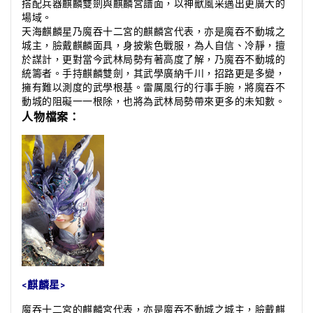
搭配兵器麒麟雙劍與麒麟宮譜面，以神獸風采邁出更廣大的
場域。
天海麒麟星乃魔吞十二宮的麒麟宮代表，亦是魔吞不動城之
城主，臉戴麒麟面具，身披紫色戰服，為人自信、冷靜，擅
於謀計，更對當今武林局勢有著高度了解，乃魔吞不動城的
統籌者。手持麒麟雙劍，其武學廣納千川，招路更是多變，
擁有難以測度的武學根基。雷厲風行的行事手腕，將魔吞不
動城的阻礙一一根除，也將為武林局勢帶來更多的未知數。
人物檔案：
麒麟星
<
>
魔吞十二宮的麒麟宮代表，亦是魔吞不動城之城主，臉戴麒