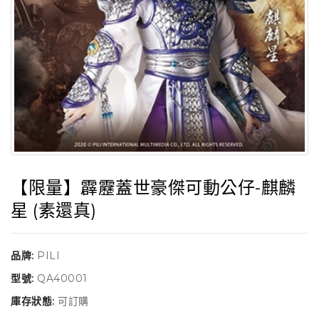
【限量】霹靂蓋世豪傑可動公仔-麒麟
星 (素還真)
品牌:
PILI
型號:
QA40001
庫存狀態:
可訂購