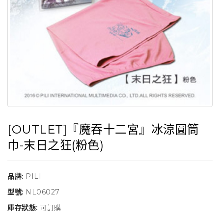
[OUTLET]『魔吞十二宮』冰涼圓筒
巾-末日之狂(粉色)
品牌:
PILI
型號:
NL06027
庫存狀態:
可訂購