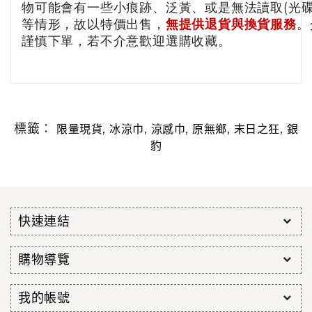
物可能會有一些小痕跡、泛黃、或是無法讀取(光碟/
等情形，故以特價出售，
無提供退貨與換貨服務
。
謹慎下單，若不介意歡迎選購收藏。
標籤：
,
,
,
,
,
限量現貨
冰涼巾
涼感巾
原無鄉
末日之狂
銀
豹
快速連結
購物導覽
我的帳號