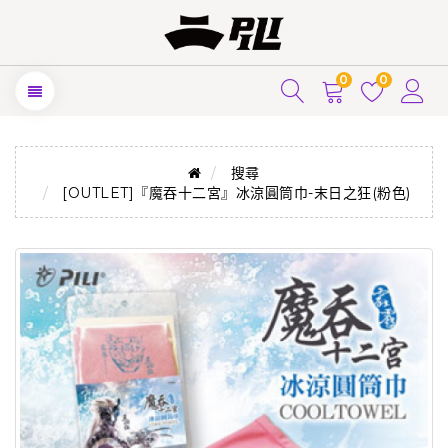
0
0
搜尋
[OUTLET]『魔吞十二宮』冰涼圓筒巾-末日之狂(粉色)