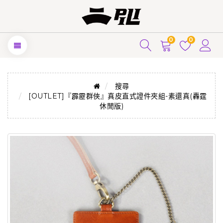
0
0
搜尋
[OUTLET]『霹靂群俠』真皮直式證件夾組-素還真(轟霆
休閒版)