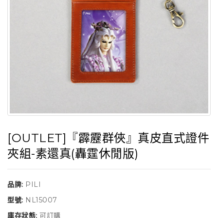
[OUTLET]『霹靂群俠』真皮直式證件
夾組-素還真(轟霆休閒版)
品牌:
PILI
型號:
NL15007
庫存狀態:
可訂購