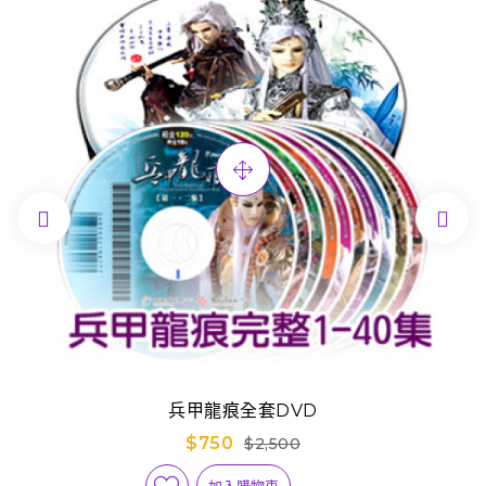


兵甲龍痕全套DVD
$750
$2,500