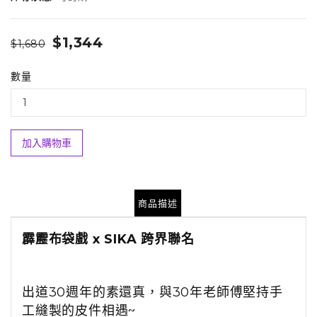
$1,344
$1,680
數量
加入購物車
商品描述
霹靂布袋戲 x SIKA 跨界聯名
出道30週年的素還真，與30年老師傅堅持手
工縫製的皮件相遇~