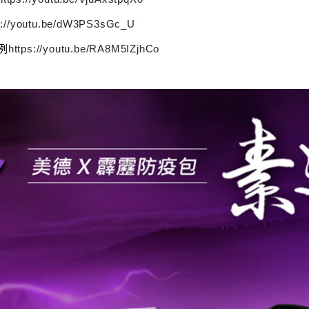
s://youtu.be/dW3PS3sGc_U
冽
https://youtu.be/RA8M5IZjhCo