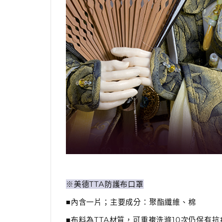
※美德TTA防護布口罩
■內含一片；主要成分：聚酯纖維、棉
■布料為TTA材質，可重複洗滌10次仍保有