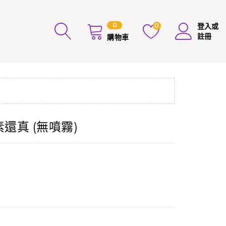
0
0
登入或
註冊
購物車
還真 (無噴霧)