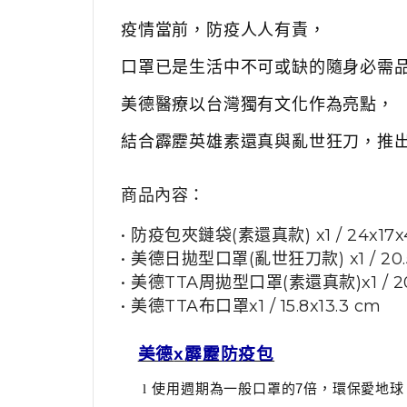
疫情當前，防疫人人有責，
口罩已是生活中不可或缺的隨身必需
美德醫療以台灣獨有文化作為亮點，
結合霹靂英雄素還真與亂世狂刀，推出
商品內容：
• 防疫包夾鏈袋(素還真款) x1 / 24x17x4
• 美德日拋型口罩(亂世狂刀款) x1 / 20.
• 美德TTA周拋型口罩(素還真款)x1 / 20
• 美德TTA布口罩x1 / 15.8x13.3 cm
美德
x
霹靂防疫包
使用週期為一般口罩的
7
倍，環保愛地球
l