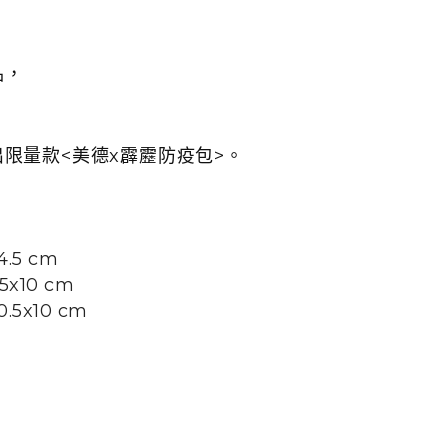
品，
限量款<美德x霹靂防疫包>。
.5 cm
5x10 cm
.5x10 cm