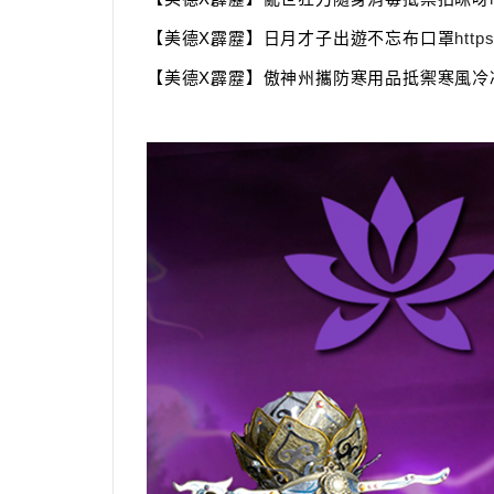
【美德
X
霹靂】日月才子出遊不忘布口罩
http
【美德
X
霹靂】傲神州攜防寒用品
抵禦寒風冷