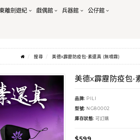
東離劍遊紀
戲偶館
兵器館
公仔館
搜尋
美德x霹靂防疫包-素還真 (無噴霧)
美德x霹靂防疫包-素
品牌:
PILI
型號:
NG80002
庫存狀態:
可訂購
$599