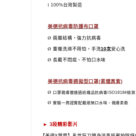
100%
台灣製造
l
美德抗病毒防護布口罩
兩層結構，強力抗病毒
Ø
重複洗滌不用怕，手洗
10
次
安心洗
Ø
長戴不悶痘、不怕口水味
Ø
美德抗病毒週拋型口罩(素還真紫)
Ø
⼝罩親膚層通過紡織品抗病毒ISO18184檢測
Ø
實驗一周證實配戴絕無口水味、親膚柔軟
► 3
段精彩影片
【美德
X
霹靂】亂世狂刀隨身消毒抵禦拍咪呀