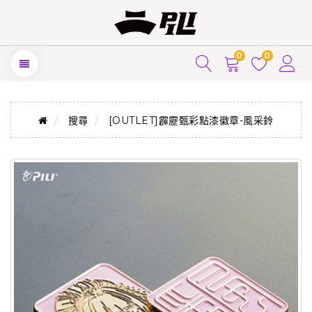
0
0
搜尋
[OUTLET]霹靂甄彩點漆徽章-風采鈴