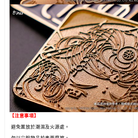
【注意事項】
避免置放於潮濕及火源處。
勿以尖銳物品於表面摩擦。