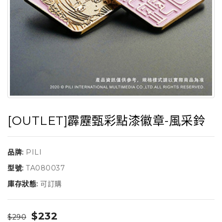
[OUTLET]霹靂甄彩點漆徽章-風采鈴
品牌:
PILI
型號:
TA080037
庫存狀態:
可訂購
$232
$290