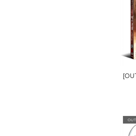
[O
OUT