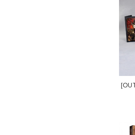
[OU
天地