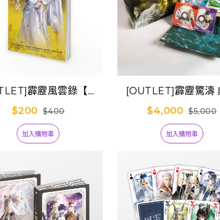
UTLET]霹靂風雲錄【轟
[OUTLET]霹靂驚濤
武林/轟定干戈】劇集典
DVD【全套1-42
$200
$4,000
$400
$5,000
藏書
加入購物車
加入購物車