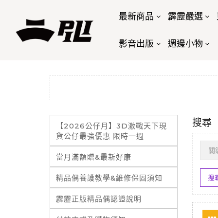
最新商品
霹靂嚴選
影音出版
週邊小物
搜尋
【2026公仔月】3D激戰天下現
貨公仔最強優惠 限時一週
當月滿額贈&最新好康
精品偶養護教學&維修保固須知
霹靂正版精品偶認證說明