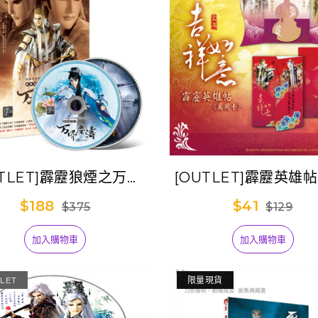
UTLET]霹靂狼煙之万堺
[OUTLET]霹靂英雄
塵濤原聲帶-精選58
如意 (素還真,一頁
$188
$41
$375
$129
加入購物車
加入購物車
LET
限量現貨