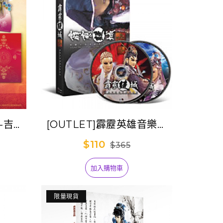
帖-吉祥
[OUTLET]霹靂英雄音樂精
書)
選十-霹靂謎城
$110
$365
加入購物車
限量現貨