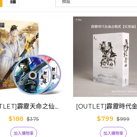
UTLET]霹靂天命之仙魔
[OUTLET]霹靂時代
鋒Ⅱ斬魔錄貳劇集原聲
輯貳【紅塵曲】
$188
$799
$375
$999
帶-精選65
加入購物車
加入購物車