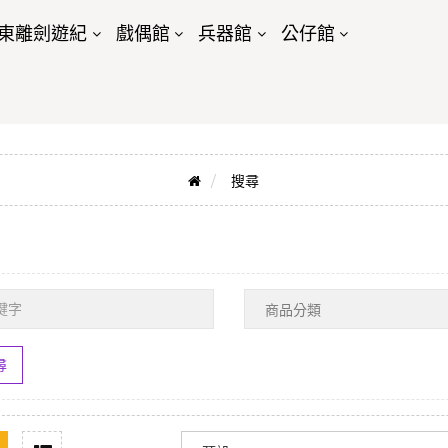
東離劍遊紀
戲偶館
兵器館
公仔館
搜尋