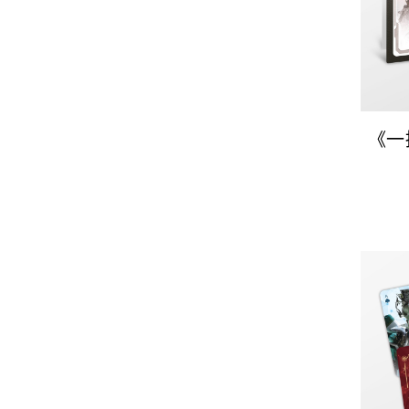
《一
B款