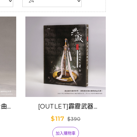
金曲合
[OUTLET]霹靂武器
Postcard書
$117
$390
加入購物車