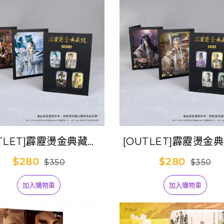
TLET]霹靂燙金典藏組-
[OUTLET]霹靂燙金
人法(天跡+君奉天+地
家徽(疏樓龍宿+劍子
$280
$280
$350
$350
冥+人覺)
+佛劍分說+棄天帝
加入購物車
加入購物車