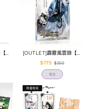
錄【動
[OUTLET]霹靂風雲錄【古
集典藏
原爭霸】劇集典藏書
$175
$350
售完
限量現貨