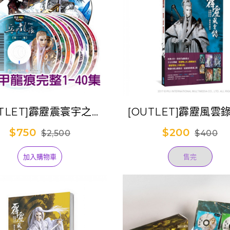
UTLET]霹靂震寰宇之兵
[OUTLET]霹靂風雲
龍痕【全套1-40集】
機風雲 刀劍春秋】劇
$750
$200
$2,500
$400
書
加入購物車
售完