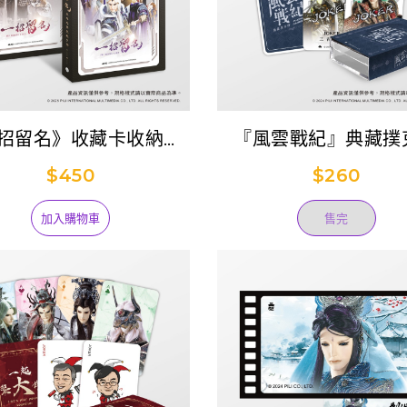
招留名》收藏卡收納冊
『風雲戰紀』典藏撲
 (素還真+一頁書+談無
$450
$260
慾、綺羅生+最光陰)
加入購物車
售完