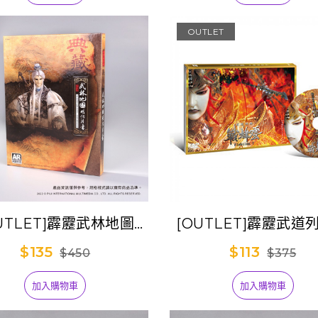
OUTLET
UTLET]霹靂武林地圖
[OUTLET]霹靂武道
Postcard書
【戰烽雲】
$135
$113
$450
$375
加入購物車
加入購物車