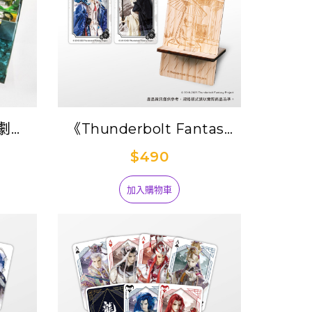
 劇集
《Thunderbolt Fantasy
章】
Project》創意風手機立架•
$490
雙王牌-殤不患+凜雪鴉
加入購物車