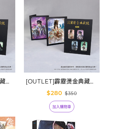
典藏組-
[OUTLET]霹靂燙金典藏組-
仙跡
猂族(荒禘+玄魁敕天+藐烽
$280
$350
)
雲+和鳳翥)
加入購物車