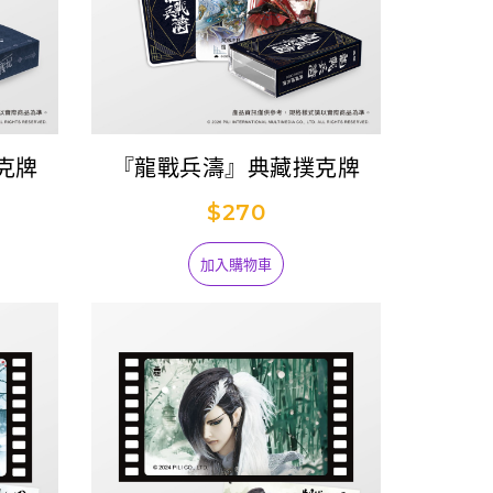
克牌
『龍戰兵濤』典藏撲克牌
$270
加入購物車