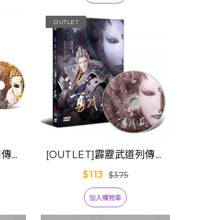
OUTLET
列傳七
[OUTLET]霹靂武道列傳八
【勇戰之巔】
$113
$375
加入購物車