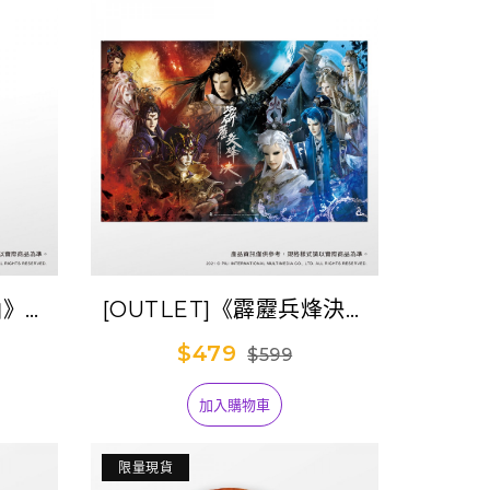
仙》海
[OUTLET]《霹靂兵烽決》
謫仙)
1000片拼圖
$479
$599
加入購物車
限量現貨