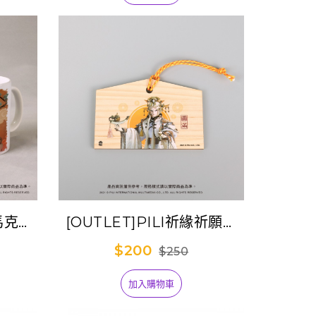
墊馬克杯
[OUTLET]PILI祈緣祈願繪
劍風雲
馬-月無缺
$200
$250
加入購物車