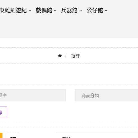
東離劍遊紀
戲偶館
兵器館
公仔館
搜尋