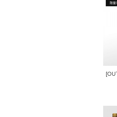
限量
[O