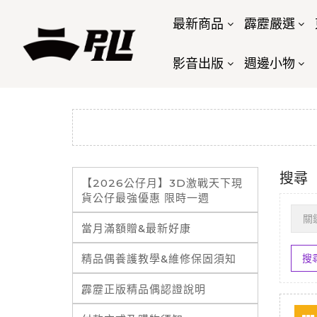
最新商品
霹靂嚴選
影音出版
週邊小物
搜尋
【2026公仔月】3D激戰天下現
貨公仔最強優惠 限時一週
當月滿額贈&最新好康
精品偶養護教學&維修保固須知
霹靂正版精品偶認證說明