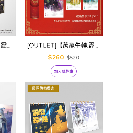
霹靂典
[OUTLET]【萬象牛轉.霹靂
裝)
千秋】2021年月曆
$260
$520
加入購物車
霹靂購物獨家