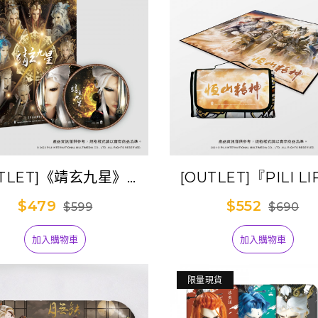
UTLET]《靖玄九星》寫
[OUTLET]『PILI L
真專輯
防水野餐墊-恆山精
$479
$552
$599
$690
加入購物車
加入購物車
限量現貨