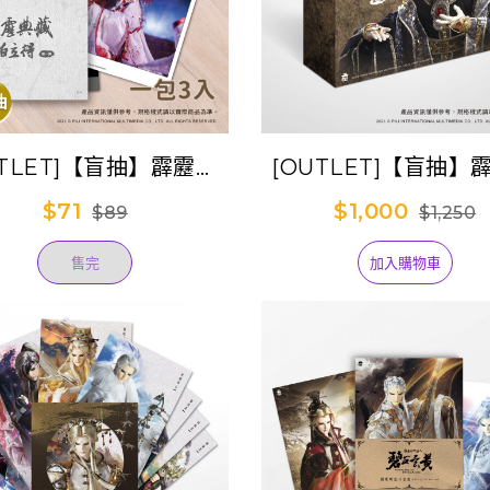
UTLET]【盲抽】霹靂典
[OUTLET]【盲抽】
拍立得-第一彈(單抽)
藏拍立得-第一彈(盒
$71
$1,000
$89
$1,250
售完
加入購物車