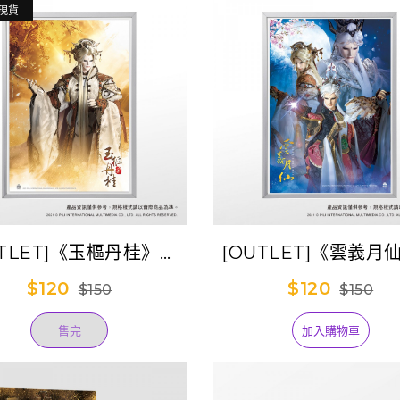
現貨
UTLET]《玉樞丹桂》海
[OUTLET]《雲義月
報 (月無缺)
報 (月無缺+劍風雲+劍
$120
$120
$150
$150
售完
加入購物車