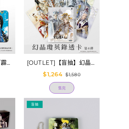
『霹靂
[OUTLET]【盲抽】幻晶瓊
－第二
英錄透卡-第4彈(全套盒裝)
$1,264
$1,580
)
售完
盲抽