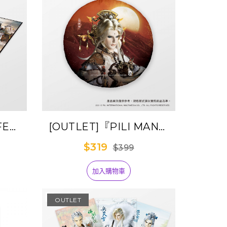
IFE』
[OUTLET]『PILI MAN』
神
圓形抱枕-月無缺+劍謫仙
$319
$399
加入購物車
OUTLET