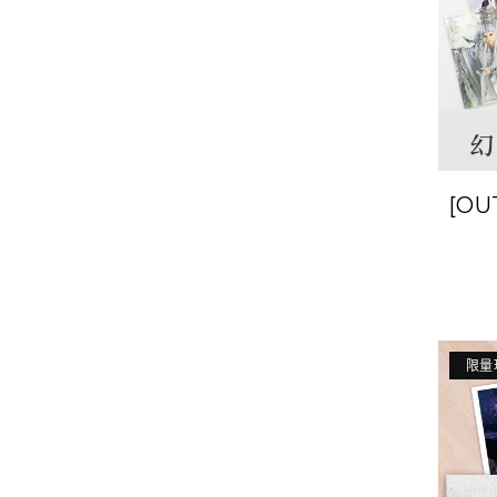
[O
英
限量