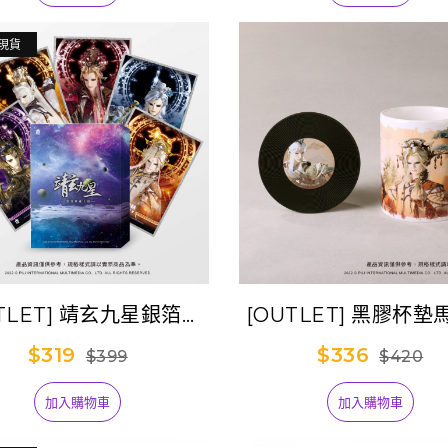
現貨
TLET] 靖玄九星銀箔典
[OUTLET] 黑膠杯
藏卡組
組-恆山精神(月無缺+
$319
$336
$399
$420
+劍謫仙)
加入購物車
加入購物車