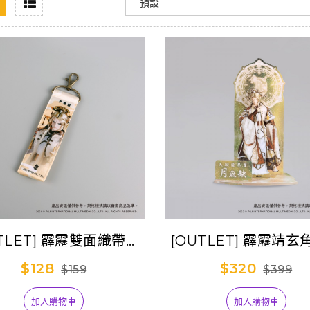
TLET] 霹靂雙面織帶吊
[OUTLET] 霹靂靖
飾-月無缺
克力立牌-月無缺
$128
$320
$159
$399
加入購物車
加入購物車