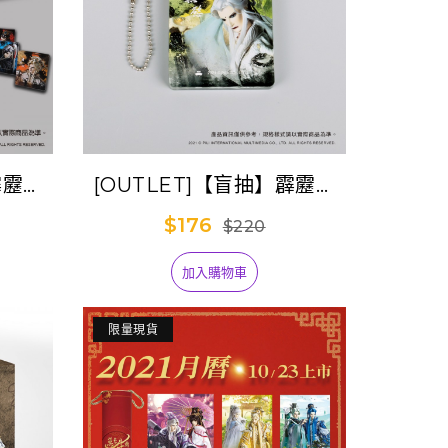
霹靂克
[OUTLET]【盲抽】霹靂克
洛塔(散裝單抽)
$176
$220
加入購物車
限量現貨