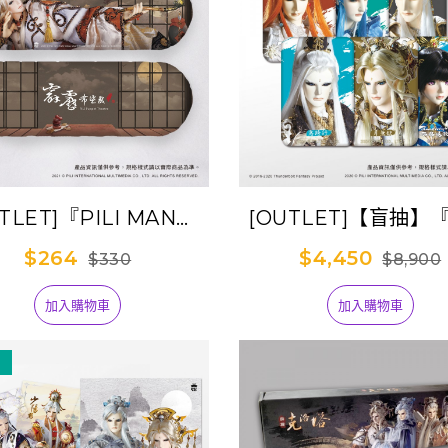
TLET]『PILI MAN』
[OUTLET]【盲抽】
鍵盤枕-月無缺
無敵』方型磨砂胸章
$264
$4,450
$330
$8,900
彈(100入全套盒裝
加入購物車
加入購物車