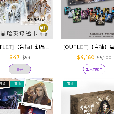
UTLET]【盲抽】幻晶瓊
[OUTLET]【盲抽】
錄透卡-第4彈(單抽)
洛塔(全套盒裝)
$47
$4,160
$59
$5,200
售完
加入購物車
現貨
盲抽
盲抽