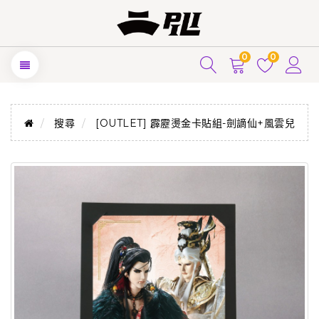
0
0
搜尋
[OUTLET] 霹靂燙金卡貼組-劍謫仙+風雲兒