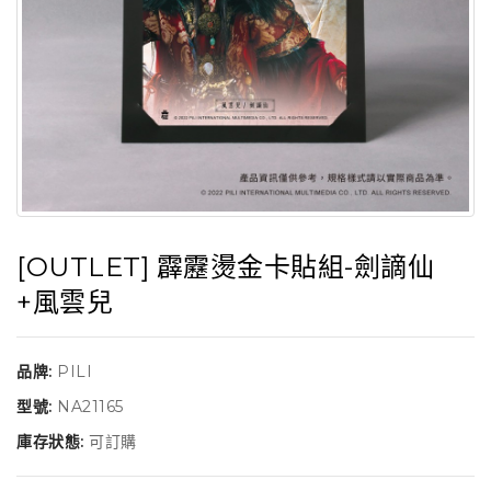
[OUTLET] 霹靂燙金卡貼組-劍謫仙
+風雲兒
品牌:
PILI
型號:
NA21165
庫存狀態:
可訂購