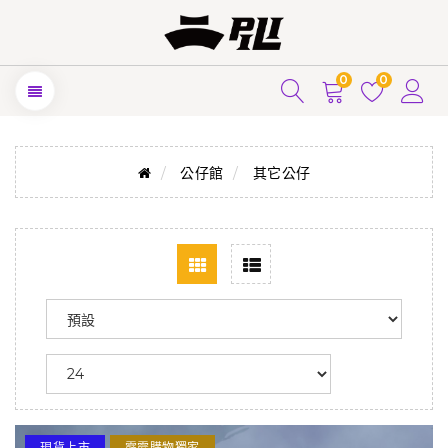
0
0
公仔館
其它公仔
現貨上市
霹靂購物獨家