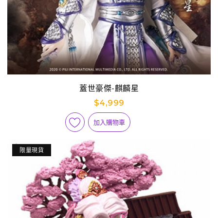
蓋世豪傑-麒麟星
$4,999
加入購物車
限量現貨