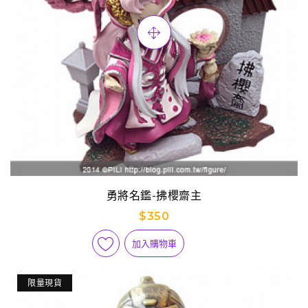
勇將名鑑-拂櫻齋主
$350
加入購物車
限量現貨