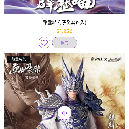
霹靂喵公仔全套(5入)
$1,250
售完
限量現貨