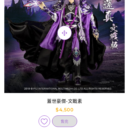
蓋世豪傑-文戰素
$4,500
售完