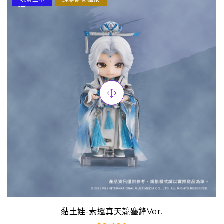
黏土娃-素還真天競鏖鋒Ver.