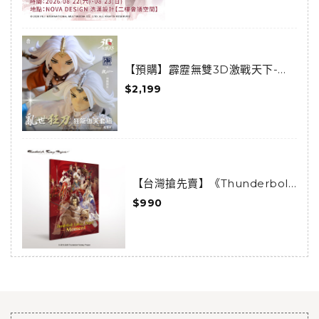
【預購】霹靂無雙3D激戰天下-亂
世狂刀-狂龍傲天套組(預購限定)
$2,199
(已結束預購)
【台灣搶先賣】《Thunderbolt
Fantasy 東離劍遊紀》-
$990
Moments-