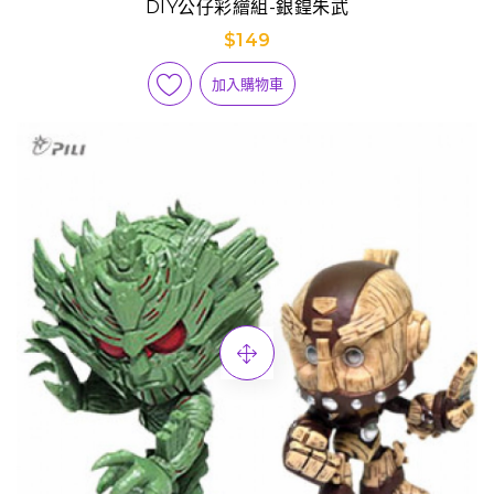
DIY公仔彩繪組-銀鍠朱武
$149
加入購物車