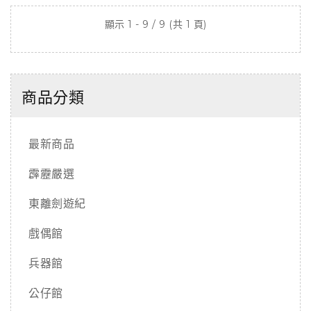
顯示 1 - 9 / 9 (共 1 頁)
商品分類
最新商品
霹靂嚴選
東離劍遊紀
戲偶館
兵器館
公仔館