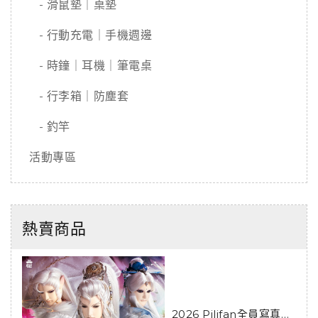
- 滑鼠墊｜桌墊
- 行動充電｜手機週邊
- 時鐘｜耳機｜筆電桌
- 行李箱｜防塵套
- 釣竿
活動專區
熱賣商品
2026 Pilifan全員寫真攝