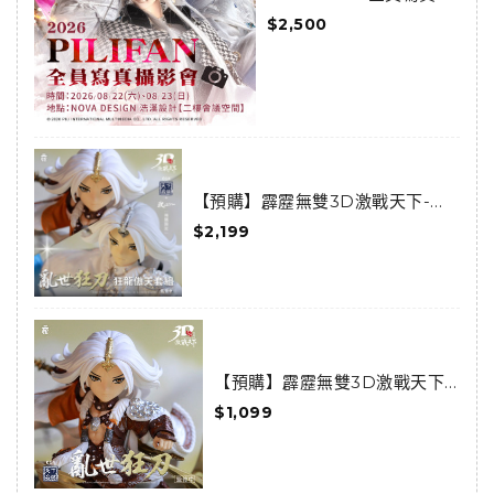
影會活動套組
$2,500
【預購】霹靂無雙3D激戰天下-亂
世狂刀-狂龍傲天套組(預購限定)
$2,199
(已結束預購)
【預購】霹靂無雙3D激戰天下-
天下014-亂世狂刀 (已結束預購)
$1,099