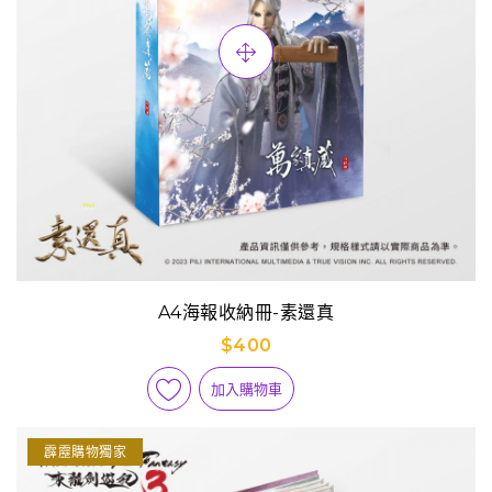
A4海報收納冊-素還真
$400
加入購物車
霹靂購物獨家