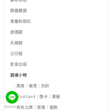
霹靂嚴選
東離劍遊紀
戲偶館
兵器館
公仔館
影音出版
週邊小物
- 胸章｜徽章｜別針
- Postcard｜酷卡｜書籤
- 角色立牌｜屏風｜擺飾