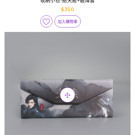
收納小包-挹天癒+藐烽雲
$350
加入購物車