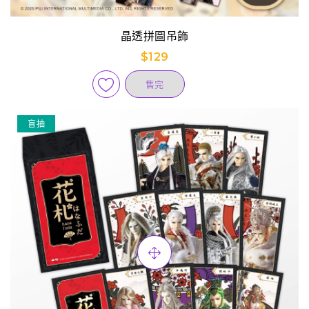
晶透拼圖吊飾
$129
售完
盲抽