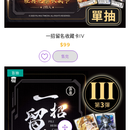
一招留名收藏卡IV
$99
售完
盲抽