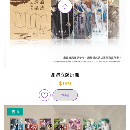
晶透立體屏風
$199
售完
盲抽