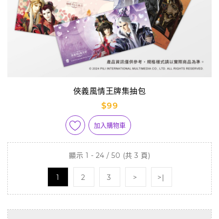
俠義風情王牌集抽包
$99
加入購物車
顯示 1 - 24 / 50 (共 3 頁)
1
2
3
>
>|