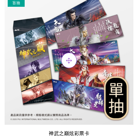
盲抽
神武之巔炫彩票卡