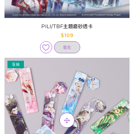
PILI/TBF主題磨砂透卡
$109
售完
盲抽