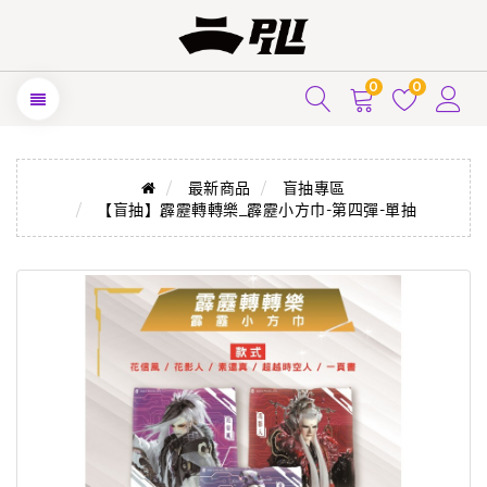
0
0
最新商品
盲抽專區
【盲抽】霹靂轉轉樂_霹靂小方巾-第四彈-單抽