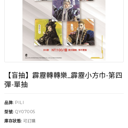
【盲抽】霹靂轉轉樂_霹靂小方巾-第四
彈-單抽
品牌:
PILI
型號:
QY07005
庫存狀態:
可訂購