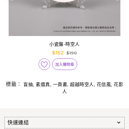
小瓷盤-時空人
$152
$190
加入購物車
標籤：
,
,
,
,
,
盲抽
素還真
一頁書
超越時空人
花信風
花影
人
快速連結