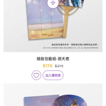
繪扇信籤組-挹天癒
$176
$219
加入購物車