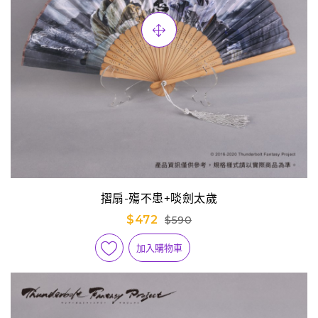
摺扇-殤不患+啖劍太歲
$472
$590
加入購物車