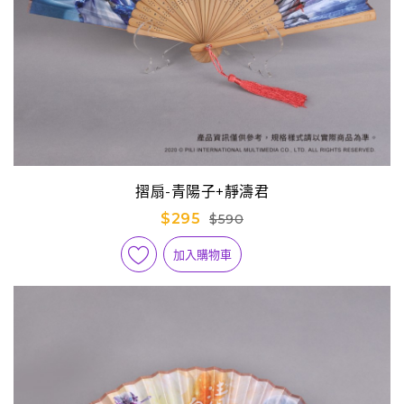
摺扇-青陽子+靜濤君
$295
$590
加入購物車