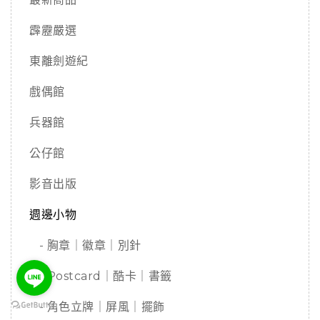
霹靂嚴選
東離劍遊紀
戲偶館
兵器館
公仔館
影音出版
週邊小物
- 胸章｜徽章｜別針
- Postcard｜酷卡｜書籤
- 角色立牌｜屏風｜擺飾