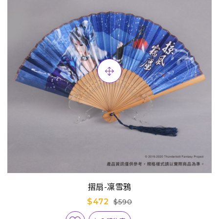
摺扇-凜雪鴉
$472
$590