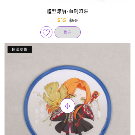
造型涼扇-血剎如來
$15
$50
售完
限量現貨