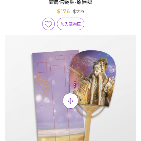
繪扇信籤組-原無鄉
$176
$219
加入購物車