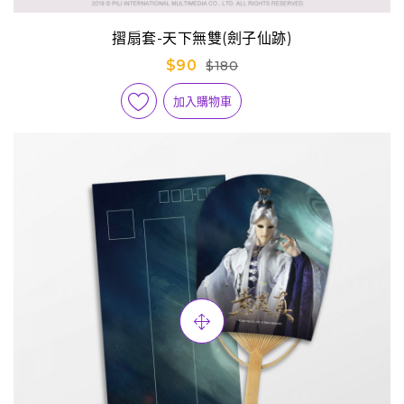
摺扇套-天下無雙(劍子仙跡)
$90
$180
加入購物車