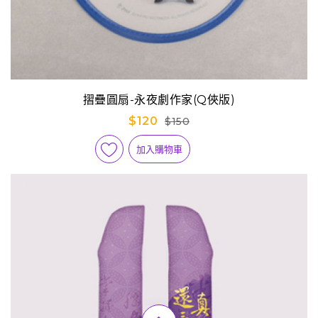
摺疊圓扇-永夜劇作家(Q俠版)
$120
$150
加入購物車