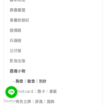
霹靂嚴選
東離劍遊紀
戲偶館
兵器館
公仔館
影音出版
週邊小物
- 胸章｜徽章｜別針
- Postcard｜酷卡｜書籤
- 角色立牌｜屏風｜擺飾