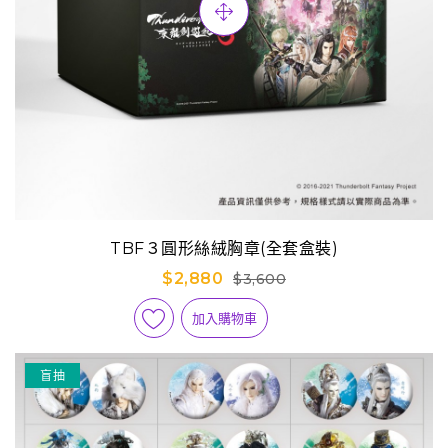
TBF３圓形絲絨胸章(全套盒裝)
$2,880
$3,600
加入購物車
盲抽