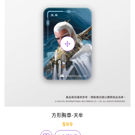
方形胸章-天牟
$99