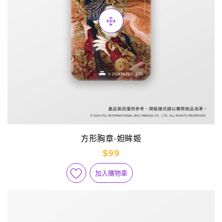
方形胸章-妲眸姬
$99
加入購物車