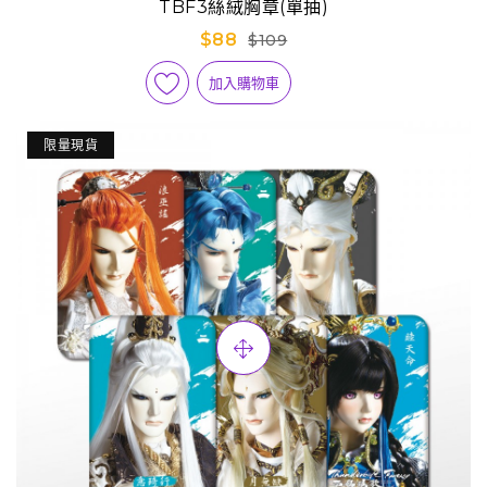
TBF3絲絨胸章(單抽)
$88
$109
加入購物車
限量現貨