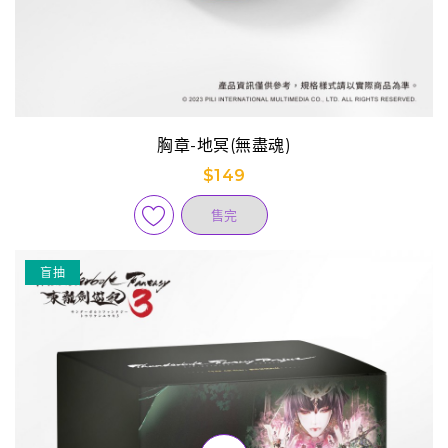
胸章-地冥(無盡魂)
$149
售完
盲抽