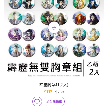
霹靂胸章組(2入)
$113
$250
加入購物車