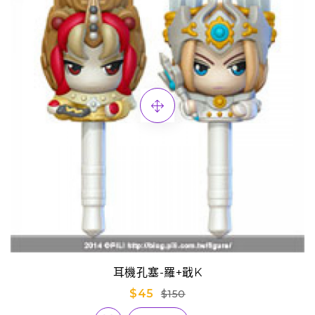
耳機孔塞-羅+戢K
$45
$150