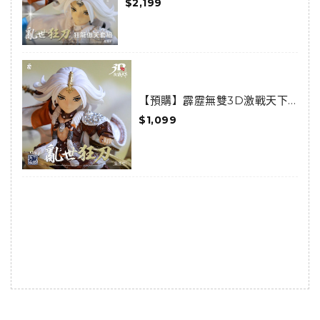
$2,199
(已結束預購)
【預購】霹靂無雙3D激戰天下-
天下014-亂世狂刀 (已結束預購)
$1,099