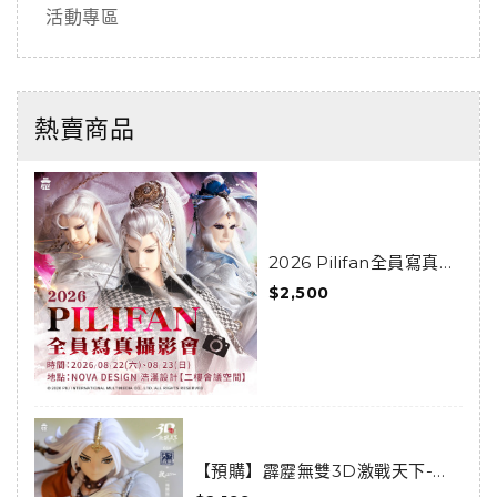
活動專區
熱賣商品
2026 Pilifan全員寫真攝
影會活動套組
$2,500
【預購】霹靂無雙3D激戰天下-亂
世狂刀-狂龍傲天套組(預購限定)