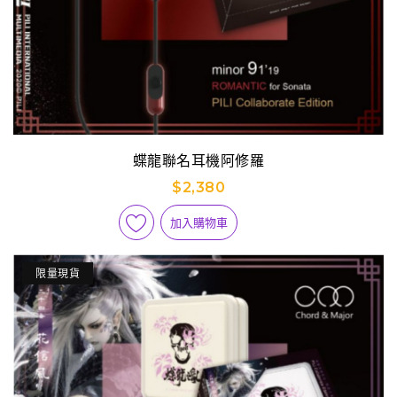
蝶龍聯名耳機阿修羅
$2,380
加入購物車
限量現貨