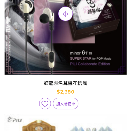
蝶龍聯名耳機花信風
$2,380
加入購物車