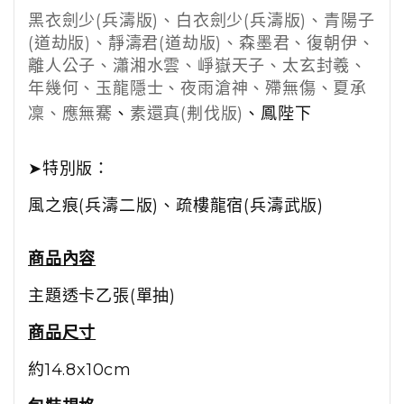
黑衣劍少(兵濤版)、白衣劍少(兵濤版)、青陽子
(道劫版)、靜濤君(道劫版)、森墨君、復朝伊、
離人公子、瀟湘水雲、崢嶽天子、太玄封羲、
年幾何、玉龍隱士、夜雨滄神、殢無傷、夏承
凜、應無騫
、
素還真(刜伐版)
、
鳳陛下
➤
特別版：
風之痕(兵濤二版)
、
疏樓龍宿(兵濤武版)
商品內容
主題透卡乙張(單抽)
商品尺寸
約14.8x10cm