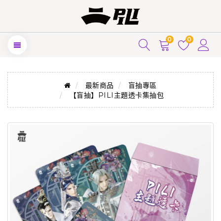
0
0
最新商品
盲抽專區
【盲抽】PILI主題透卡集抽包