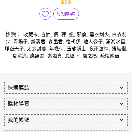
$99
加入購物車
標籤：
,
,
,
,
,
,
,
收藏卡
盲抽
儒
釋
道
邪魔
黑衣劍少
白衣劍
,
,
,
,
,
,
,
少
青陽子
靜濤君
森墨君
復朝伊
離人公子
瀟湘水雲
,
,
,
,
,
,
崢嶽天子
太玄封羲
年幾何
玉龍隱士
夜雨滄神
殢無傷
,
,
,
,
,
夏承凜
應無騫
素還真
鳳陛下
風之痕
疏樓龍宿
快速連結
購物導覽
我的帳號