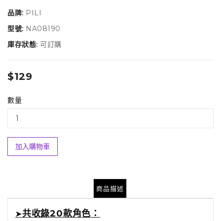
品牌:
PILI
型號:
NA08190
庫存狀態:
可訂購
$129
數量
加入購物車
商品描述
共收錄20款角色：
➤