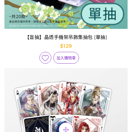
【盲抽】晶透手機架吊飾集抽包 (單抽)
$129
加入購物車