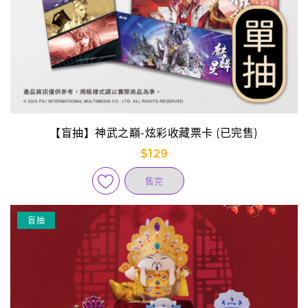
【盲抽】神武之巔-炫彩收藏票卡 (已完售)
$129
售完
盲抽