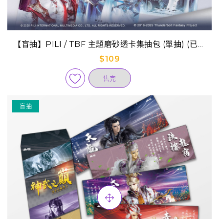
【盲抽】PILI / TBF 主題磨砂透卡集抽包 (單抽) (已完
售)
$109
售完
盲抽