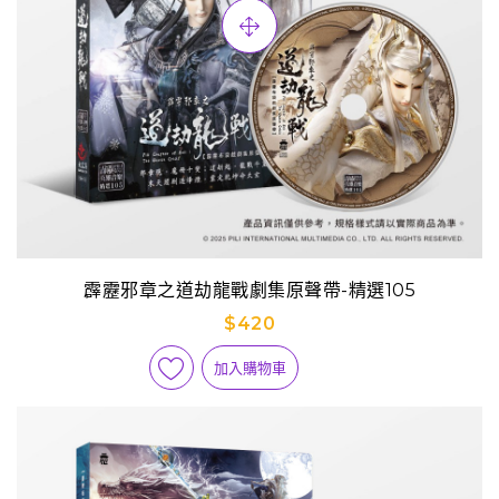
霹靂邪章之道劫龍戰劇集原聲帶-精選105
$420
加入購物車