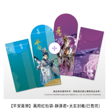
【平安喜樂】萬用紅包袋-靜濤君+太玄封羲(已售完)