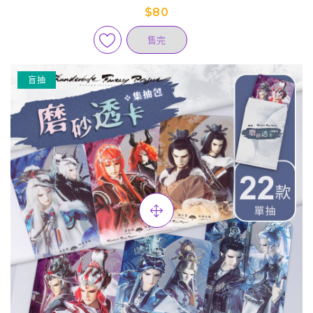
$80
售完
盲抽