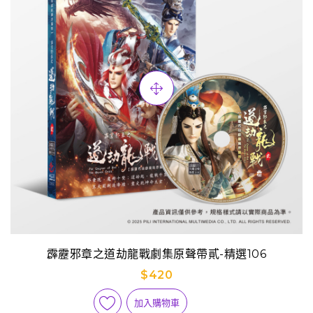
霹靂邪章之道劫龍戰劇集原聲帶貳-精選106
$420
加入購物車