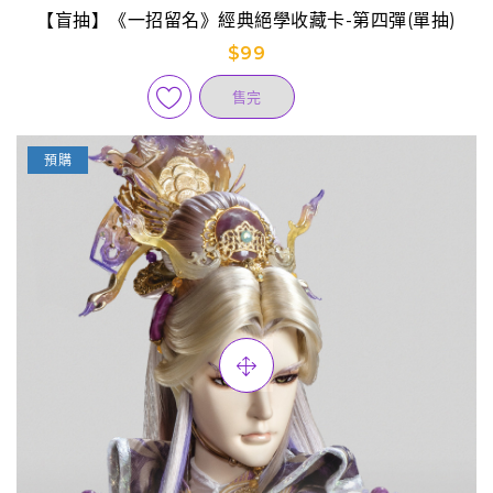
【盲抽】《一招留名》經典絕學收藏卡-第四彈(單抽)
$99
售完
預購