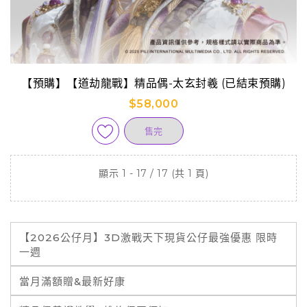
【預購】【道劫龍戰】精品偶-太玄封羲 (已結束預購)
$58,000
售完
顯示 1 - 17 / 17 (共 1 頁)
【2026公仔月】3D激戰天下現貨公仔最強優惠 限時
一週
當月滿額贈&最新好康