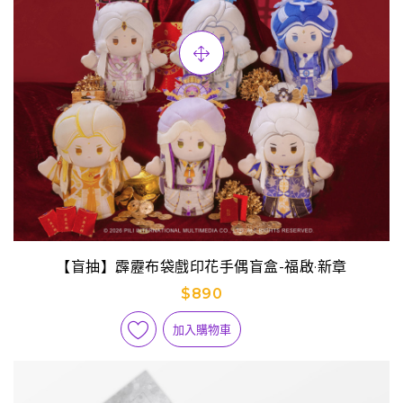
【盲抽】霹靂布袋戲印花手偶盲盒-福啟·新章
$890
加入購物車