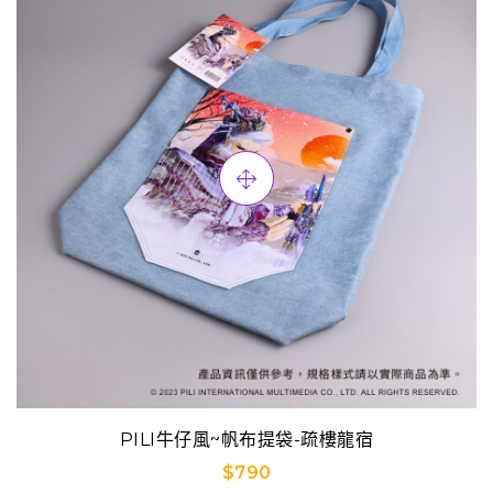
PILI牛仔風~帆布提袋-疏樓龍宿
$790