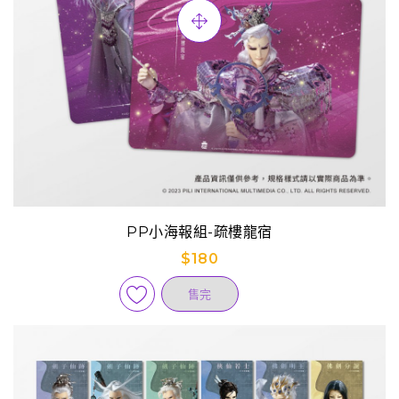
PP小海報組-疏樓龍宿
$180
售完