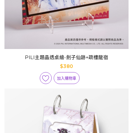
PILI主題晶透桌繪-劍子仙跡+疏樓龍宿
$380
加入購物車