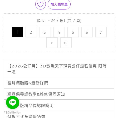
加入購物車
顯示 1 - 24 / 161 (共 7 頁)
1
2
3
4
5
6
7
>
>|
【2026公仔月】3D激戰天下現貨公仔最強優惠 限時
一週
當月滿額贈&最新好康
精品偶養護教學&維修保固須知
霹靂正版精品偶認證說明
付款方式及購物須知