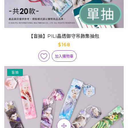
【盲抽】PILI晶透御守吊飾集抽包
$168
加入購物車
盲抽