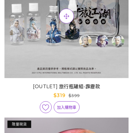
[OUTLET] 旅行瓶罐組-霹靂款
$319
$399
加入購物車
限量現貨