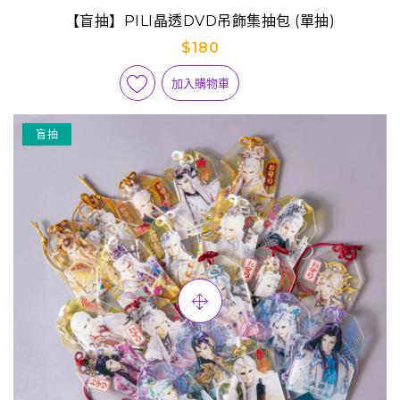
【盲抽】PILI晶透DVD吊飾集抽包 (單抽)
$180
加入購物車
盲抽