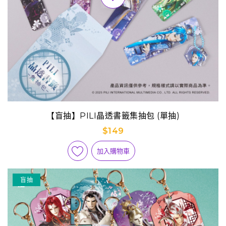
【盲抽】PILI晶透書籤集抽包 (單抽)
$149
加入購物車
盲抽