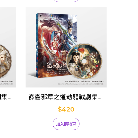
劇集原
霹靂邪章之道劫龍戰劇集原
聲帶貳-精選106
$420
加入購物車