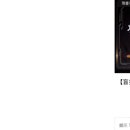
限量
【盲
絕學
顯示 1 