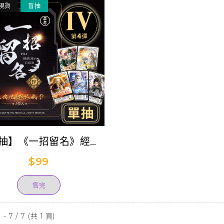
現貨
盲抽
抽】《一招留名》經典
收藏卡-第四彈(單抽)
$99
售完
- 7 / 7 (共 1 頁)