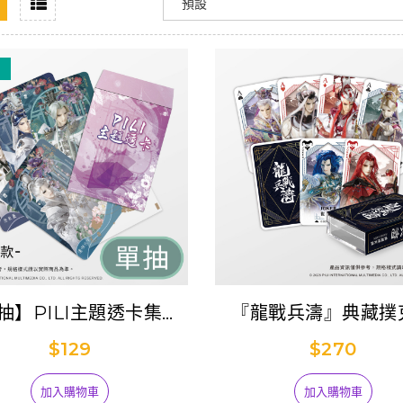
抽】PILI主題透卡集抽
『龍戰兵濤』典藏撲
包
$129
$270
加入購物車
加入購物車