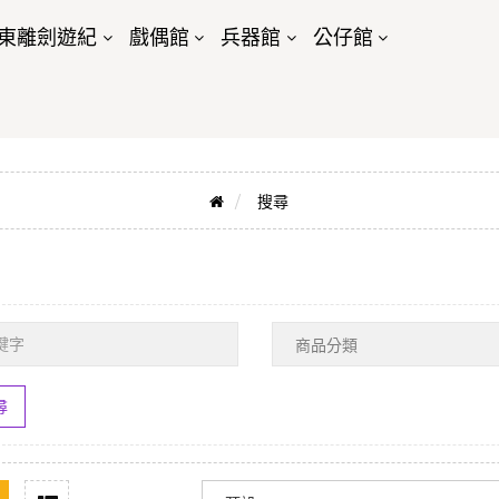
東離劍遊紀
戲偶館
兵器館
公仔館
搜尋