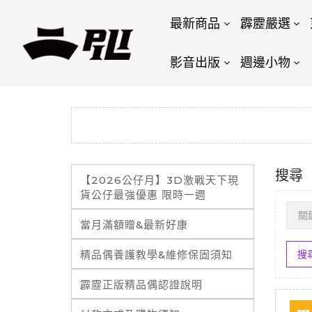
最新商品
霹靂嚴選
影音出版
週邊小物
搜尋
【2026公仔月】3D激戰天下現
貨公仔最強優惠 限時一週
當月滿額贈&最新好康
精品偶養護教學&維修保固須知
霹靂正版精品偶認證說明