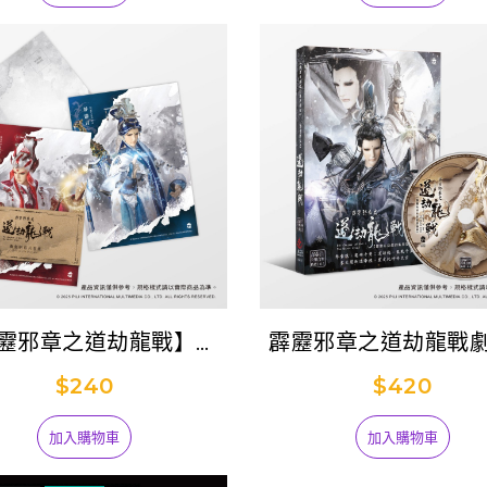
靂邪章之道劫龍戰】劇
霹靂邪章之道劫龍戰
集Postcard套組
聲帶-精選105
$240
$420
加入購物車
加入購物車