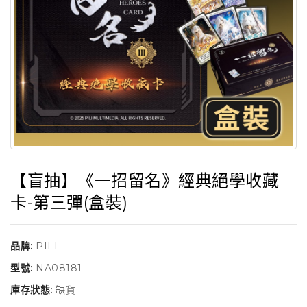
【盲抽】《一招留名》經典絕學收藏
卡-第三彈(盒裝)
品牌:
PILI
型號:
NA08181
庫存狀態:
缺貨