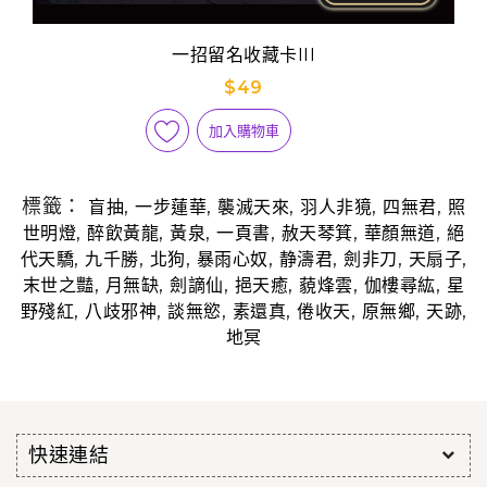
一招留名收藏卡III
$49
加入購物車
標籤：
,
,
,
,
,
盲抽
一步蓮華
襲滅天來
羽人非獍
四無君
照
,
,
,
,
,
,
世明燈
醉飲黃龍
黃泉
一頁書
赦天琴箕
華顏無道
絕
,
,
,
,
,
,
,
代天驕
九千勝
北狗
暴雨心奴
静濤君
劍非刀
天扇子
,
,
,
,
,
,
末世之豔
月無缺
劍謫仙
挹天癒
藐烽雲
伽樓尋紘
星
,
,
,
,
,
,
,
野殘紅
八歧邪神
談無慾
素還真
倦收天
原無鄉
天跡
地冥
快速連結