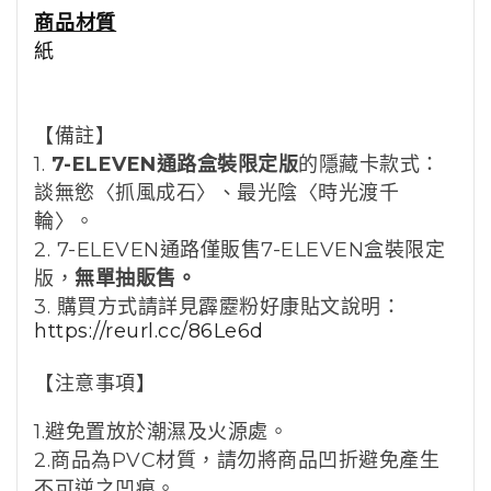
商品材質
紙
【備註】
1.
7-ELEVEN
通路盒裝限定版
的隱藏卡款式：
談無慾〈抓風成石〉、最光陰
〈時光渡千
輪〉
。
2. 7-ELEVEN通路僅販售7-ELEVEN盒裝限定
版，
無單抽販售。
3. 購買方式請詳見霹靂粉好康貼文說明：
https://reurl.cc/86Le6d
【注意事項】
1.
避免置放於潮濕及火源處。
2.商品為PVC材質，請勿將商品凹折避免產生
不可逆之凹痕。