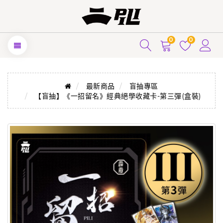
0
0
最新商品
盲抽專區
【盲抽】《一招留名》經典絕學收藏卡-第三彈(盒裝)