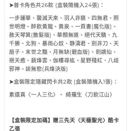
➤
普卡角色共26款 (盒裝隨機入24張)：
一步蓮華、襲滅天來、羽人非獍、四無君、照
世明燈、醉飲黃龍、黃泉、一頁書(魔化版)、
赦天琴箕(散髮版)、華顏無道、絕代天驕、九
千勝、北狗、暴雨心奴、静濤君、劍非刀、天
扇子、末世之豔、月無缺(碧血版)、劍謫仙、
挹天癒、藐烽雲、伽樓尋紘、星野殘紅、八歧
邪神、談無慾(兵烽決版)
➤
盒裝限定隱藏閃卡共2款 (盒裝隨機入1張)：
素還真〈一人三化〉、 綺羅生
〈
刀飲江山
〉
【盒裝限定加碼】贈三先天〈天極聖光〉酷卡
乙張