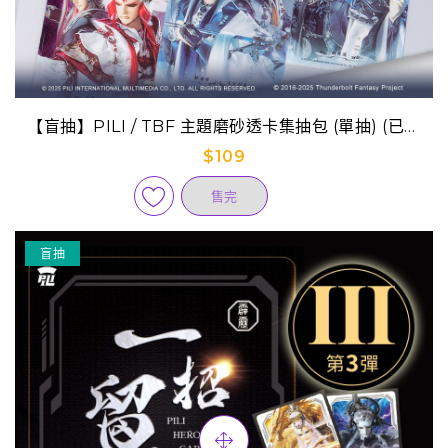
【盲抽】PILI / TBF 主題磨砂透卡集抽包 (單抽) (已完
售)
$109
售完
盲抽