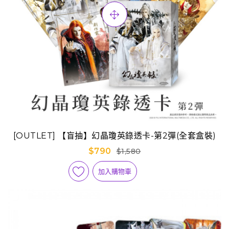
[OUTLET] 【盲抽】幻晶瓊英錄透卡-第2彈(全套盒裝)
$790
$1,580
加入購物車