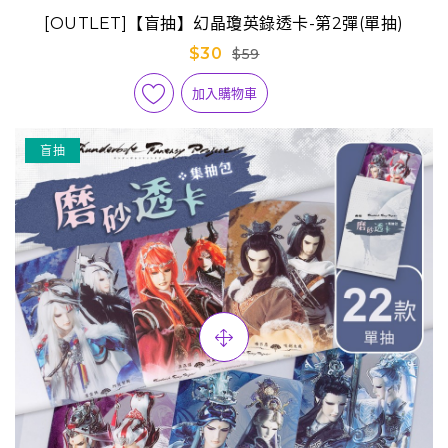
[OUTLET]【盲抽】幻晶瓊英錄透卡-第2彈(單抽)
$30
$59
加入購物車
盲抽