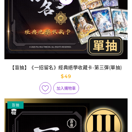
【盲抽】《一招留名》經典絕學收藏卡-第三彈(單抽)
$49
加入購物車
盲抽