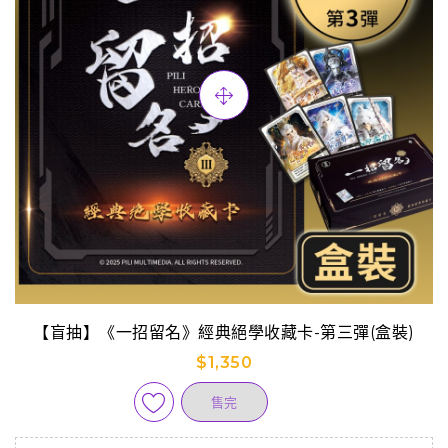
【盲抽】《一招留名》經典絕學收藏卡-第三彈(盒裝)
$1,350
售完