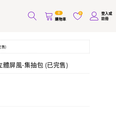
0
0
登入或
註冊
購物車
售)
體屏風-集抽包 (已完售)