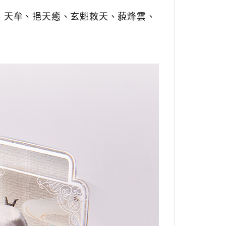
、天牟、挹天癒、玄魁敇天、藐烽雲、