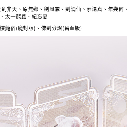
天劍非天、原無鄉、劍風雲、劍謫仙、素還真、年幾何
豔、太一龍鑫、紀忘憂
樓龍宿(魔封版)、佛劍分說(碧血版)