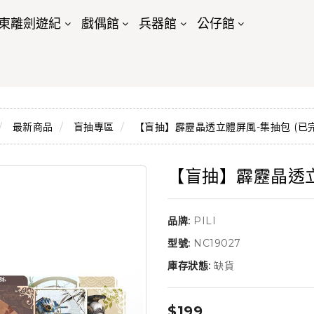
東離劍遊紀
戲偶館
兵器館
公仔館
最新商品
盲抽專區
【盲抽】霹靂晶透立體屏風-集抽包 (已完
【盲抽】霹靂晶透立
品牌:
PILI
型號:
NC19027
庫存狀態:
缺貨
$199