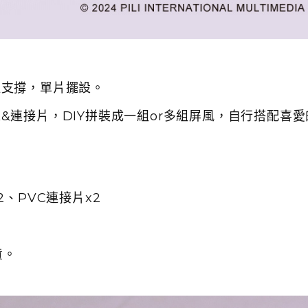
柱支撐，單片擺設。
&連接片，DIY拼裝成一組or多組屏風，自行搭配喜
2、PVC連接片x2
貨。