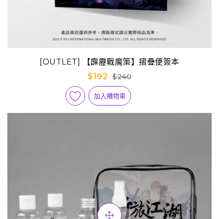
[OUTLET] 【霹靂戰魔策】摺疊便簽本
$192
$240
加入購物車