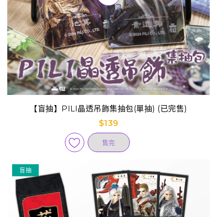
【盲抽】PILI晶透吊飾集抽包(單抽) (已完售)
$139
售完
盲抽