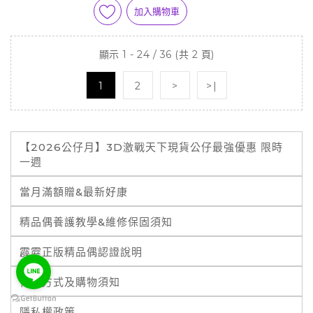
加入購物車
顯示 1 - 24 / 36 (共 2 頁)
1
2
>
>|
【2026公仔月】3D激戰天下現貨公仔最強優惠 限時
一週
當月滿額贈&最新好康
精品偶養護教學&維修保固須知
霹靂正版精品偶認證說明
付款方式及購物須知
隱私權政策