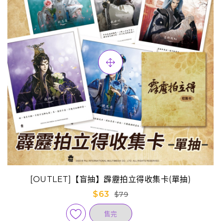
[OUTLET]【盲抽】霹靂拍立得收集卡(單抽)
$63
$79
售完