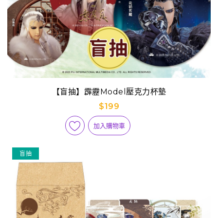
【盲抽】霹靂Model壓克力杯墊
$199
加入購物車
盲抽