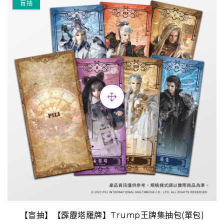
盲抽
【盲抽】【霹靂塔羅牌】Trump王牌集抽包(單包)