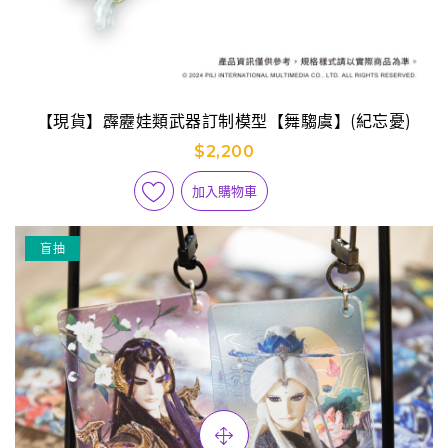
【現貨】霹靂娃類武器訂制模型【舞騶虞】(紀忘憂)
$2,200
加入購物車
盲抽