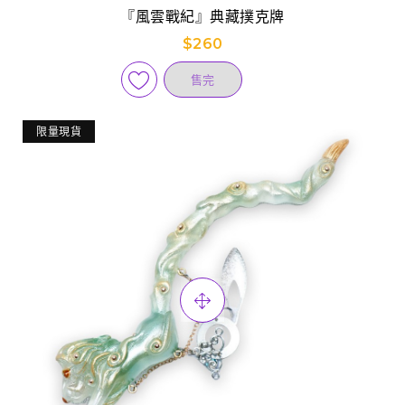
『風雲戰紀』典藏撲克牌
$260
售完
限量現貨