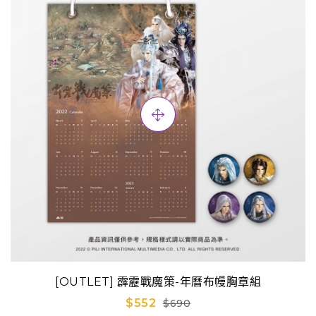
[OUTLET] 霹靂戰魔策-年曆布幔胸章組
$552
$690