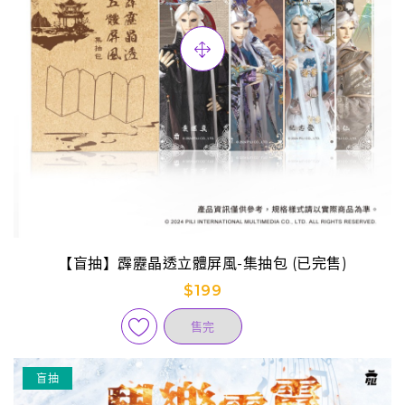
【盲抽】霹靂晶透立體屏風-集抽包 (已完售)
$199
售完
盲抽