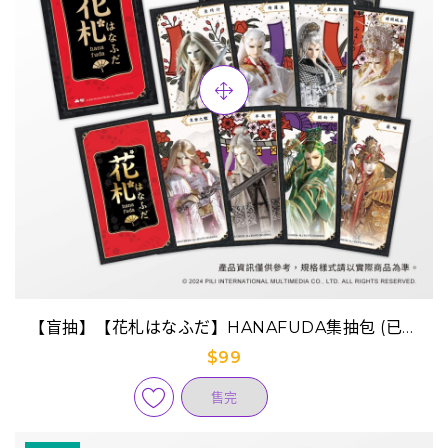
【盲抽】【花札はなふだ】HANAFUDA集抽包 (已完
售)
$99
售完