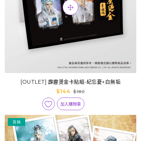
[OUTLET] 霹靂燙金卡貼組-紀忘憂+白無垢
$144
$180
加入購物車
盲抽