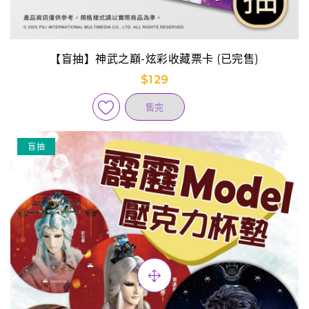
【盲抽】神武之巔-炫彩收藏票卡 (已完售)
$129
售完
盲抽