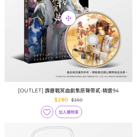
[OUTLET] 霹靂戰冥曲劇集原聲帶貳-精選94
$280
$350
加入購物車