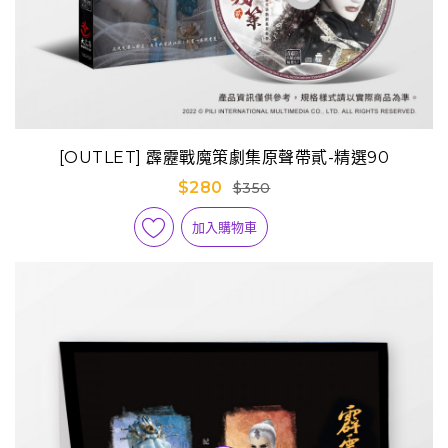
[OUTLET] 霹靂戰魔策劇集原聲帶貳-精選90
$280
$350
加入購物車