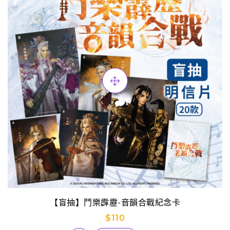
【盲抽】鬥樂霹靂-音韻合戰紀念卡
$110