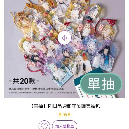
【盲抽】PILI晶透御守吊飾集抽包
$168
加入購物車