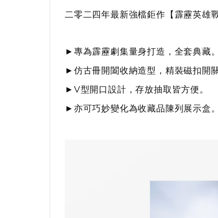
二零二四年最新強檔鉅作【霹靂英雄戰
►
專為霹靂劇集量身打造，全套典藏
►仿古冊開闔收納造型，
精裝磁扣開
►
V
型開口設計，存放抽取皆方便。
►
亦可巧妙變化為收藏品陳列展示盒