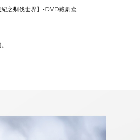
紀之刜伐世界】-DVD藏劇盒
。
關。
。