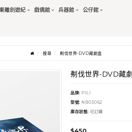
東離劍遊紀
戲偶館
兵器館
公仔館
搜尋
刜伐世界-DVD藏劇盒
刜伐世界-DVD藏
品牌:
PILI
型號:
NB03062
庫存狀態:
可訂購
$450