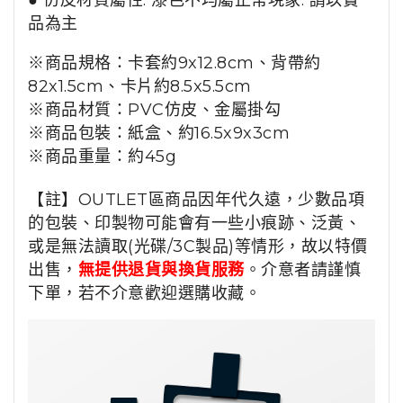
● 仿皮材質屬性
. 漆色不均屬正常現象. 請以實
品為主
※商品規格：
卡套約9x12.8cm、背帶約
82x1.5cm、卡片約8.5x5.5cm
※商品材質：
PVC仿皮、金屬掛勾
※商品包裝：紙盒、
約
16.5x9x3cm
※商品重量：約45g
【註】OUTLET區商品因年代久遠，少數品項
的包裝、印製物可能會有一些小痕跡、泛黃、
或是無法讀取(光碟/3C製品)等情形，故以特價
出售，
無提供退貨與換貨服務
。介意者請謹慎
下單，若不介意歡迎選購收藏。