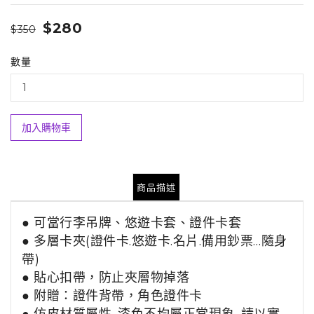
$280
$350
數量
加入購物車
商品描述
● 可當行李吊牌、
悠遊卡套、
證件卡套
● 多層卡夾(證件卡.悠遊卡.名片.備用鈔票…隨身
帶)
● 貼心扣帶，防止夾層物掉落
● 附贈：證件背帶，角色證件卡