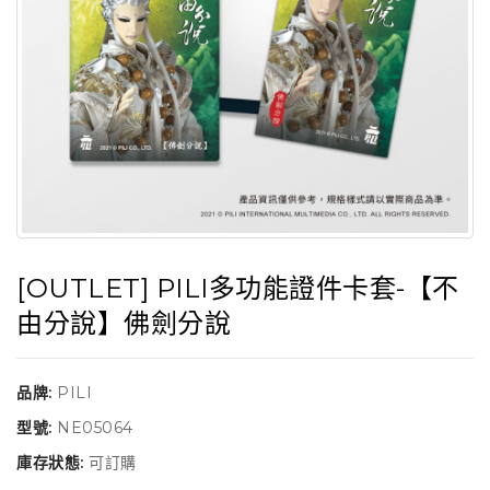
[OUTLET] PILI多功能證件卡套-【不
由分說】佛劍分說
品牌:
PILI
型號:
NE05064
庫存狀態:
可訂購