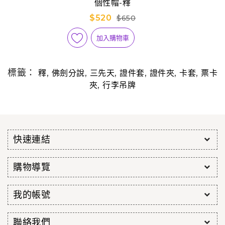
個性帽-釋
$520
$650
加入購物車
標籤：
,
,
,
,
,
,
釋
佛劍分說
三先天
證件套
證件夾
卡套
票卡
,
夾
行李吊牌
快速連結
購物導覽
我的帳號
聯絡我們