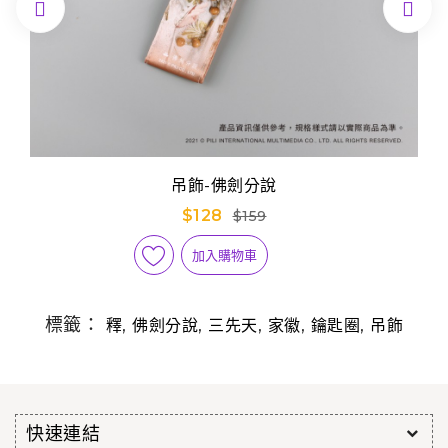


吊飾-佛劍分說
$128
$159
加入購物車
標籤：
,
,
,
,
,
釋
佛劍分說
三先天
家徽
鑰匙圈
吊飾
快速連結