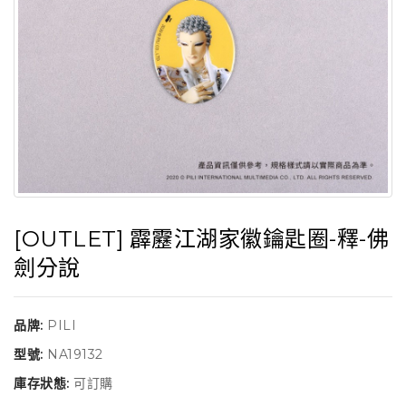
[OUTLET] 霹靂江湖家徽鑰匙圈-釋-佛
劍分說
品牌:
PILI
型號:
NA19132
庫存狀態:
可訂購