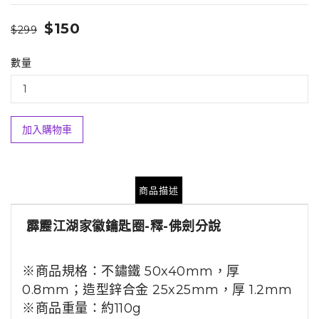
$150
$299
數量
加入購物車
商品描述
霹靂江湖家徽鑰匙圈-釋-佛劍分說
※
商品
規格：
不鏽鐵
50x40mm
，厚
0.8mm
；
造型鋅合金
25x25mm
，厚
1.2mm
※
商品
重量：
約
110g