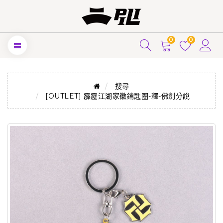
0
0
搜尋
[OUTLET] 霹靂江湖家徽鑰匙圈-釋-佛劍分說