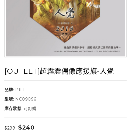
[OUTLET]超霹靂偶像應援旗-人覺
品牌:
PILI
型號:
NC09096
庫存狀態:
可訂購
$240
$299