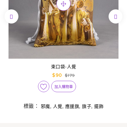


束口袋-人覺
$90
$179
加入購物車
標籤：
,
,
,
,
邪魔
人覺
應援旗
旗子
擺飾