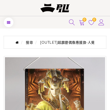
0
0
搜尋
[OUTLET]超霹靂偶像應援旗-人覺