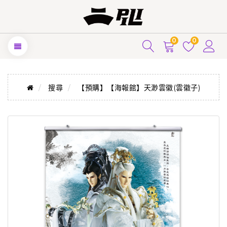
0
0
搜尋
【預購】【海報館】天渺雲徽(雲徽子)