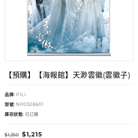
【預購】【海報館】天渺雲徽(雲徽子)
品牌:
PILI
型號:
NP0308601
庫存狀態:
可訂購
$1,215
$1,350