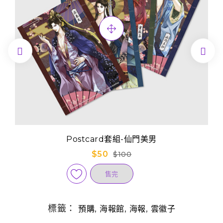


Postcard套組-仙門美男
$50
$100
售完
標籤：
,
,
,
預購
海報館
海報
雲徽子