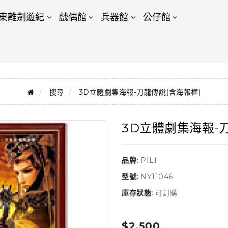
東離劍遊紀
戲偶館
兵器館
公仔館
搜尋
3D立體劇集海報-刀龍傳說(含海報框)
3D立體劇集海報-
品牌:
PILI
型號:
NY11046
庫存狀態:
可訂購
$2,500