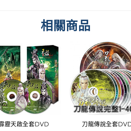
相關商品
霹靂天啟全套DVD
刀龍傳說全套DV