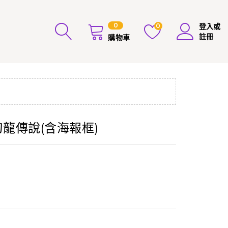
0
0
登入或
註冊
購物車
刀龍傳說(含海報框)