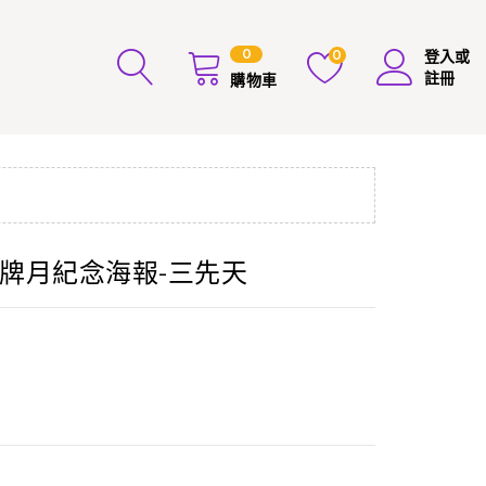
0
0
登入或
註冊
購物車
19品牌月紀念海報-三先天