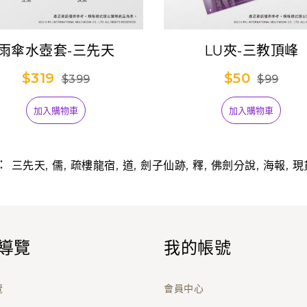
雨傘水壺套-三先天
LU夾-三教頂峰
$319
$50
$399
$99
加入購物車
加入購物車
：
,
,
,
,
,
,
,
,
三先天
儒
疏樓龍宿
道
劍子仙跡
釋
佛劍分說
海報
現
導覽
我的帳號
覽
會員中心