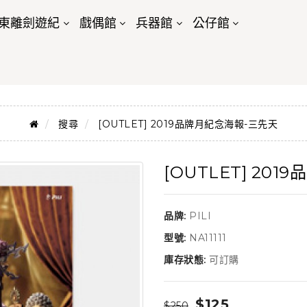
東離劍遊紀
戲偶館
兵器館
公仔館
搜尋
[OUTLET] 2019品牌月紀念海報-三先天
[OUTLET] 20
品牌:
PILI
型號:
NA11111
庫存狀態:
可訂購
$125
$250