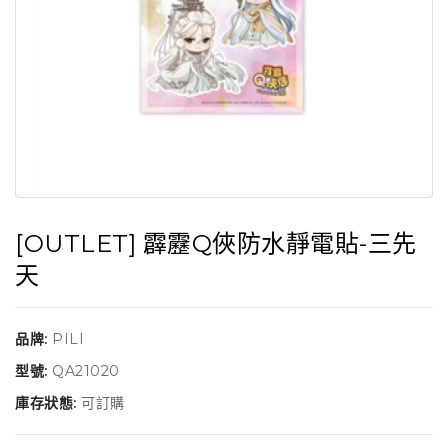
[OUTLET] 霹靂Q俠防水靜電貼-三先
天
品牌:
PILI
型號:
QA21020
庫存狀態:
可訂購