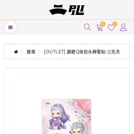
0
0
搜尋
[OUTLET] 霹靂Q俠防水靜電貼-三先天