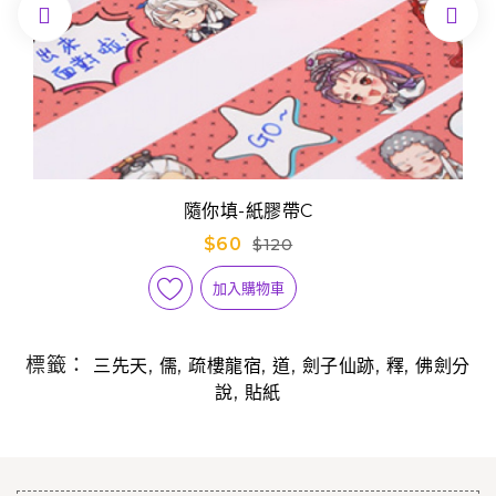


隨你填-紙膠帶C
$60
$120
加入購物車
標籤：
,
,
,
,
,
,
三先天
儒
疏樓龍宿
道
劍子仙跡
釋
佛劍分
,
說
貼紙