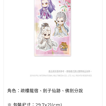
角色：疏樓龍宿、劍子仙跡、佛劍分說
※ 包裝尺寸：29.7x21(cm)