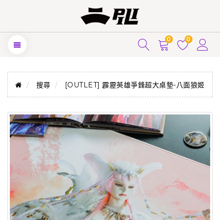
0
0
搜尋
[OUTLET] 霹靂英雄爭鋒超大桌墊-八面狼姬