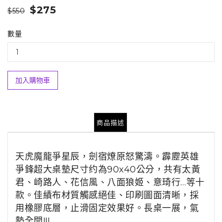
$275
$550
數量
加入購物車
商品描述
天虎魔龍爭星辰，劍宿燎原怒驚濤。
霹靂英雄
爭鋒超大桌墊尺寸约為90x40公分，共有太黃
君、崎路人、花信風、八面狼姬、意琦行…等十
款。
佳績布材質觸感絕佳、印刷圖面清晰，採
用橡膠底層，止滑固定效果好。
長桌一展，氣
勢全開!!!