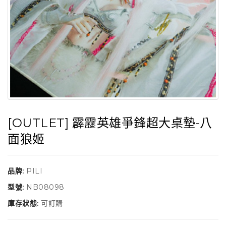
[OUTLET] 霹靂英雄爭鋒超大桌墊-八
面狼姬
品牌:
PILI
型號:
NB08098
庫存狀態:
可訂購