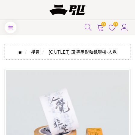
0
0
搜尋
[OUTLET] 環鎏墨影和紙膠帶-人覺